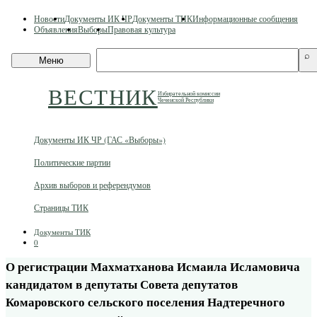
Skip
Новости
Документы ИК ЧР
Документы ТИК
Информационные сообщения
to
Объявления
Выборы
Правовая культура
content
Поиск
⌕
Меню
по
сайту
ВЕСТНИК
Избирательной комиссии
Чеченской Республики
Документы ИК ЧР (ГАС «Выборы»)
Политические партии
Архив выборов и референдумов
Страницы ТИК
Документы ТИК
0
О регистрации Махматханова Исмаила Исламовича
кандидатом в депутаты Совета депутатов
Комаровского сельского поселения Надтеречного