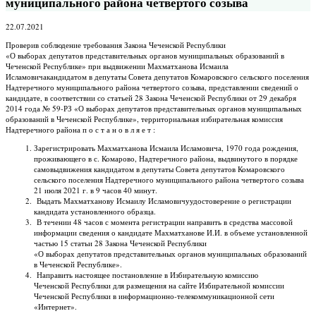
муниципального района четвертого созыва
22.07.2021
Проверив соблюдение требования Закона Чеченской Республики
«О выборах депутатов представительных органов муниципальных образований в
Чеченской Республике» при выдвижении Махматханова Исмаила
Исламовичакандидатом в депутаты Совета депутатов Комаровского сельского поселения
Надтеречного муниципального района четвертого созыва, представлении сведений о
кандидате, в соответствии со статьей 28 Закона Чеченской Республики от 29 декабря
2014 года № 59-РЗ «О выборах депутатов представительных органов муниципальных
образований в Чеченской Республике», территориальная избирательная комиссия
Надтеречного района п о с т а н о в л я е т :
Зарегистрировать Махматханова Исмаила Исламовича, 1970 года рождения,
проживающего в с. Комарово, Надтеречного района, выдвинутого в порядке
самовыдвижения кандидатом в депутаты Совета депутатов Комаровского
сельского поселения Надтеречного муниципального района четвертого созыва
21 июля 2021 г. в 9 часов 40 минут.
Выдать Махматханову Исмаилу Исламовичуудостоверение о регистрации
кандидата установленного образца.
В течении 48 часов с момента регистрации направить в средства массовой
информации сведения о кандидате Махматханове И.И. в объеме установленной
частью 15 статьи 28 Закона Чеченской Республики
«О выборах депутатов представительных органов муниципальных образований
в Чеченской Республике».
Направить настоящее постановление в Избирательную комиссию
Чеченской Республики для размещения на сайте Избирательной комиссии
Чеченской Республики в информационно-телекоммуникационной сети
«Интернет».