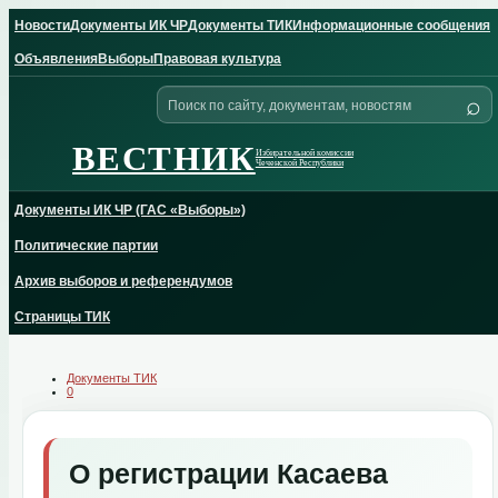
Skip
Новости
Документы ИК ЧР
Документы ТИК
Информационные сообщения
to
content
Объявления
Выборы
Правовая культура
Поиск
⌕
по
сайту
ВЕСТНИК
Избирательной комиссии
Чеченской Республики
Документы ИК ЧР (ГАС «Выборы»)
Политические партии
Архив выборов и референдумов
Страницы ТИК
Документы ТИК
0
О регистрации Касаева