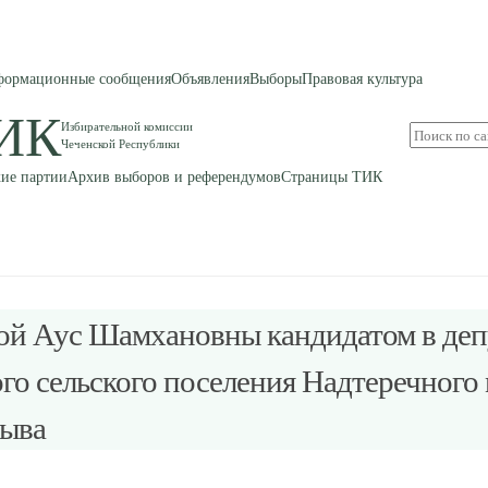
ормационные сообщения
Объявления
Выборы
Правовая культура
ИК
Избирательной комиссии
Поиск
Чеченской Республики
по
сайту
ие партии
Архив выборов и референдумов
Страницы ТИК
вой Аус Шамхановны кандидатом в деп
го сельского поселения Надтеречног
зыва