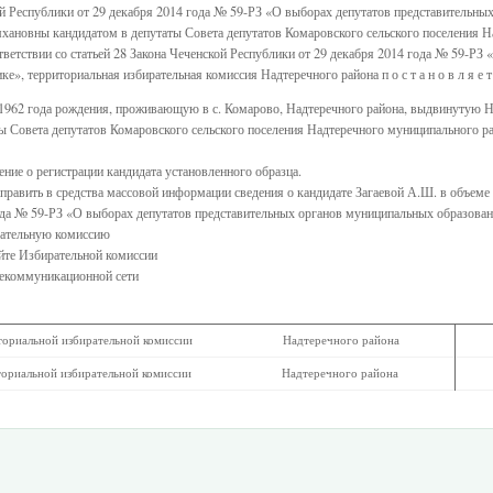
й Республики от 29 декабря 2014 года № 59-РЗ «О выборах депутатов представительны
новны кандидатом в депутаты Совета депутатов Комаровского сельского поселения На
ответствии со статьей 28 Закона Чеченской Республики от 29 декабря 2014 года № 59-РЗ
», территориальная избирательная комиссия Надтеречного района п о с т а н о в л я е т
, 1962 года рождения, проживающую в с. Комарово, Надтеречного района, выдвинуту
вета депутатов Комаровского сельского поселения Надтеречного муниципального райо
ение о регистрации кандидата установленного образца.
аправить в средства массовой информации сведения о кандидате Загаевой А.Ш. в объеме 
ода № 59-РЗ «О выборах депутатов представительных органов муниципальных образован
рательную комиссию
йте Избирательной комиссии
лекоммуникационной сети
ной избирательной комиссии Надтеречного района
й избирательной комиссии Надтеречного района