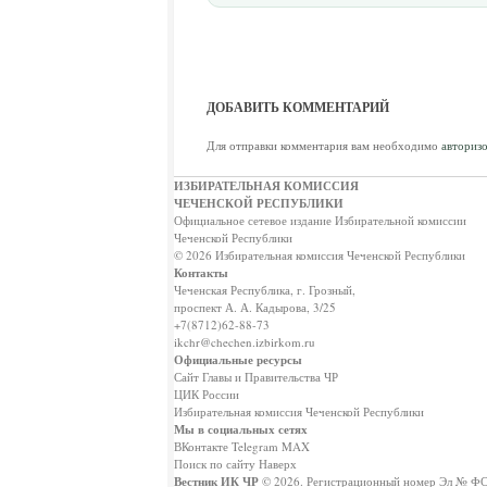
ДОБАВИТЬ КОММЕНТАРИЙ
Для отправки комментария вам необходимо
авторизо
ИЗБИРАТЕЛЬНАЯ КОМИССИЯ
ЧЕЧЕНСКОЙ РЕСПУБЛИКИ
Официальное сетевое издание Избирательной комиссии
Чеченской Республики
© 2026 Избирательная комиссия Чеченской Республики
Контакты
Чеченская Республика, г. Грозный,
проспект А. А. Кадырова, 3/25
+7(8712)62-88-73
ikchr@chechen.izbirkom.ru
Официальные ресурсы
Сайт Главы и Правительства ЧР
ЦИК России
Избирательная комиссия Чеченской Республики
Мы в социальных сетях
ВКонтакте
Telegram
MAX
Поиск по сайту
Наверх
Вестник ИК ЧР
© 2026.
Регистрационный номер Эл № ФС