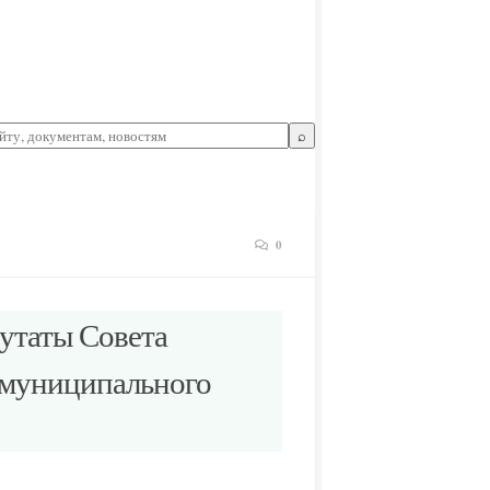
⌕
0
утаты Совета
о муниципального