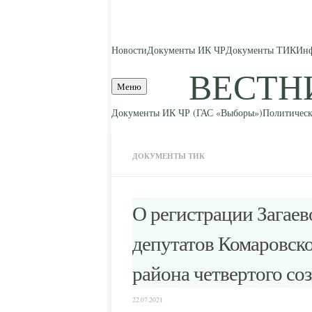
Skip to content
Новости
Документы ИК ЧР
Документы ТИК
Инф
ВЕСТН
Меню
Документы ИК ЧР (ГАС «Выборы»)
Политическ
ДОКУМЕНТЫ ТИК
О регистрации Загае
депутатов Комаровско
района четвертого со
22.07.2021