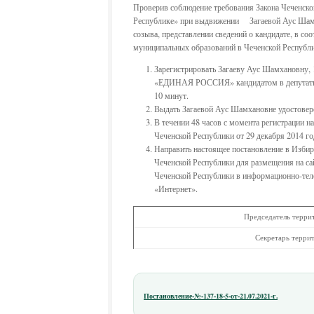
Проверив соблюдение требования Закона Чеченско
Республике» при выдвижении Загаевой Аус Шамха
созыва, представлении сведений о кандидате, в со
муниципальных образований в Чеченской Республике
Зарегистрировать Загаеву Аус Шамхановну
«ЕДИНАЯ РОССИЯ» кандидатом в депутаты Со
10 минут.
Выдать Загаевой Аус Шамхановне
удостовер
В течении 48 часов с момента регистрации н
Чеченской Республики от 29 декабря 2014 г
Направить настоящее постановление в Изби
Чеченской Республики для размещения на са
Чеченской Республики в информационно-те
«Интернет».
Председатель территориаль
Секретарь территориально
Постановление-№-137-18-5-от-21.07.2021-г.