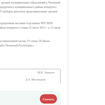
х органов муниципальных образований в Чеченской
дтеречного муниципального района четвертого
 «О выборах депутатов представительных органов
:
ю Надтеречным местным отделением ЧРО ВПП
на четвертого созыва 21 июля 2021 г. в 12 часов
установленной частью 15 статьи 28 Закона
ий в Чеченской Республике».
М.М. Хамидов
Д.А. Магомадова
Скачать