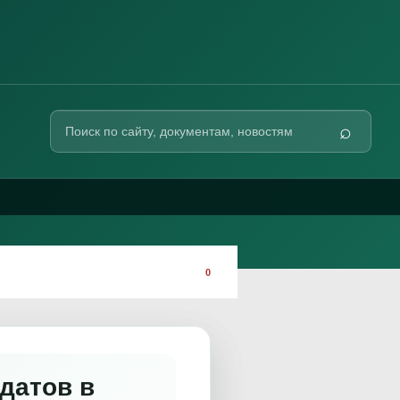
Поиск
⌕
по
сайту
0
датов в