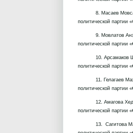
8. Масаев Мовсар Ра
политической партии
9. Мовлатов Анзор Му
политической партии «
10. Арсамаков Шамхан
политической партии «
11. Гелагаев Махмаца
политической партии «
12. Амагова Хеда Сул
политической партии «
13. Сагитова Марха Э
политической партии «