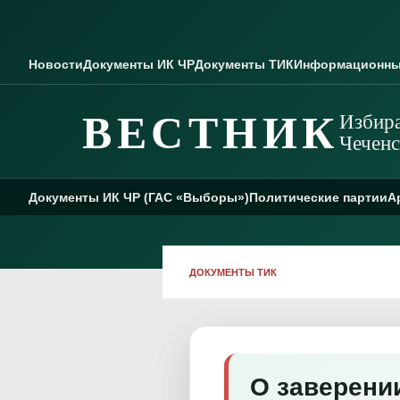
Skip to content
Новости
Документы ИК ЧР
Документы ТИК
Информационны
ВЕСТНИК
Избира
Чеченс
Документы ИК ЧР (ГАС «Выборы»)
Политические партии
А
ДОКУМЕНТЫ ТИК
О заверени