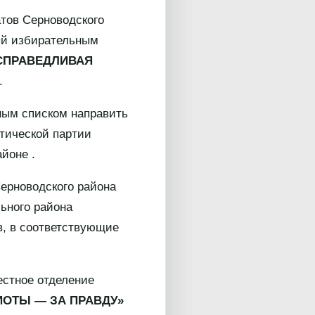
тов Серноводского
тый избирательным
СПРАВЕДЛИВАЯ
.
ным списком направить
тической партии
йоне .
ерноводского района
ьного района
в, в соответствующие
стное отделение
ИОТЫ — ЗА ПРАВДУ»