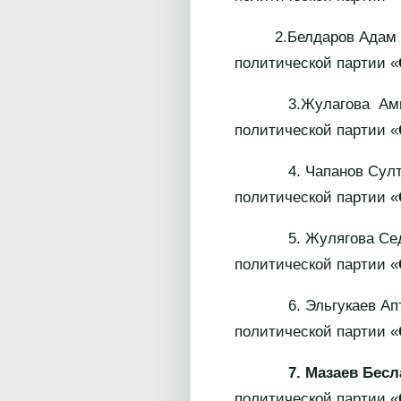
2.Белдаров Адам Раши
политической партии «
3.Жулагова Амина Ас
политической партии «
4. Чапанов Султа
политической партии «
5. Жулягова Седа Вис
политической партии «
6. Эльгукаев Апти Аб
политической партии «
7. Мазаев Беслан
политической партии «