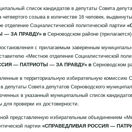
льный список кандидатов в депутаты Совета депута
 четвертого созыва в количестве 16 человек, выдвину
е отделение Социалистической политической партии
«
 — ЗА ПРАВДУ» в
Серноводском районе (прилагается)
постановления с прилагаемым заверенным муниципаль
ставителю «Местное отделение Социалистической поли
СИЯ — ПАТРИОТЫ — ЗА ПРАВДУ» в
Серноводском ра
вленные в территориальную избирательную комиссию С
 в депутаты Совета депутатов Серноводского муниципал
люченных в указанный муниципальный список кандидато
ы для проверки их достоверности.
нной представленную избирательным объединением «Ме
итической партии
«СПРАВЕДЛИВАЯ РОССИЯ — ПАТР