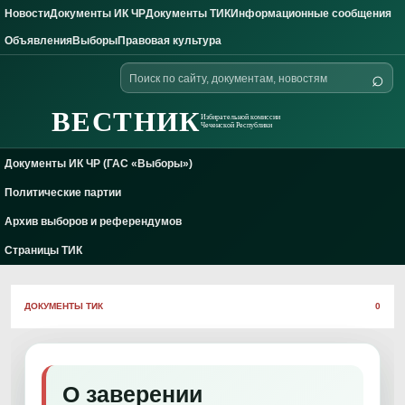
Новости
Документы ИК ЧР
Документы ТИК
Информационные сообщения
Skip to content
Объявления
Выборы
Правовая культура
Поиск
⌕
по
сайту
ВЕСТНИК
Избирательной комиссии
Чеченской Республики
Документы ИК ЧР (ГАС «Выборы»)
Политические партии
Архив выборов и референдумов
Страницы ТИК
ДОКУМЕНТЫ ТИК
0
О заверении