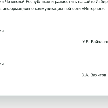
и Чеченской Республики» и разместить на сайте Изби
 в информационно-коммуникационной сети «Интернет».
ии
 Республики У.Б. Байхано
ии
 Республики Э.А. Вахитов