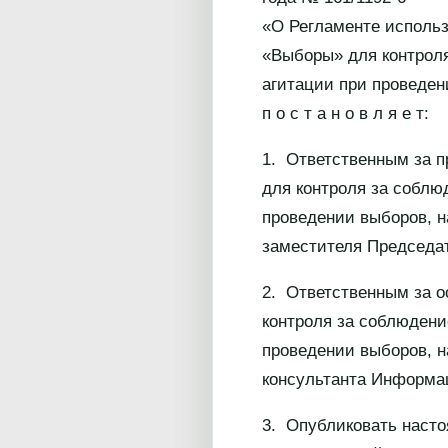
«О Регламенте исполь
«Выборы» для контроля
агитации при проведе
п о с т а н о в л я е т:
1. Ответственным за 
для контроля за соблю
проведении выборов, н
заместителя Председа
2. Ответственным за 
контроля за соблюдени
проведении выборов, н
консультанта Информац
3. Опубликовать наст