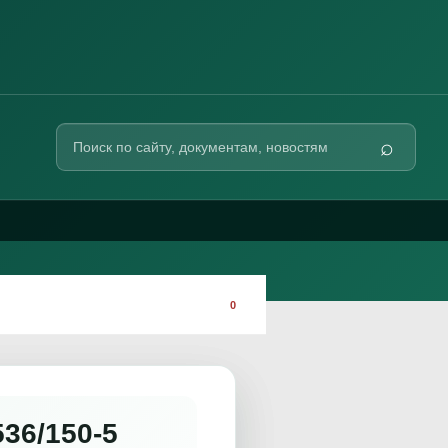
Поиск
⌕
по
сайту
0
36/150-5