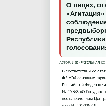
О лицах, о
«Агитация»
соблюдение
предвыборн
Республики
голосования
АВТОР:
ИЗБИРАТЕЛЬНАЯ К
В соответствии со стат
ФЗ «Об основных гаран
Российской Федерации»
№ 20-ФЗ «О Государст
постановлением Центр
года № 161/1192-6