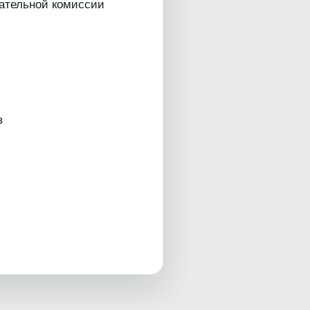
рательной комиссии
в