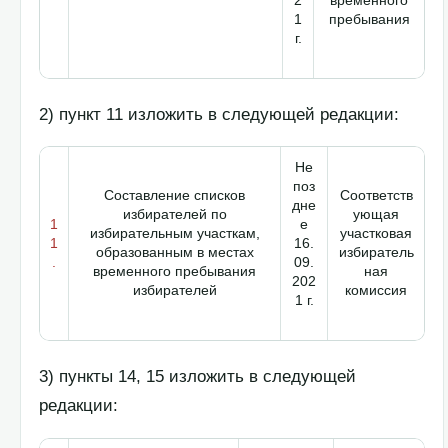
1
пребывания
г.
2) пункт 11 изложить в следующей редакции:
Не
поз
Составление списков
Соответств
дне
избирателей по
ующая
1
е
избирательным участкам,
участковая
1
16.
образованным в местах
избиратель
.
09.
временного пребывания
ная
202
избирателей
комиссия
1 г.
3) пункты 14, 15 изложить в следующей
редакции: