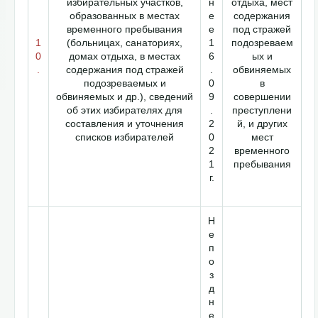
избирательных участков,
н
отдыха, мест
образованных в местах
е
содержания
временного пребывания
е
под стражей
1
(больницах, санаториях,
1
подозреваем
0
домах отдыха, в местах
6
ых и
.
содержания под стражей
.
обвиняемых
подозреваемых и
0
в
обвиняемых и др.), сведений
9
совершении
об этих избирателях для
.
преступлени
составления и уточнения
2
й, и других
списков избирателей
0
мест
2
временного
1
пребывания
г.
Н
е
п
о
з
д
н
е