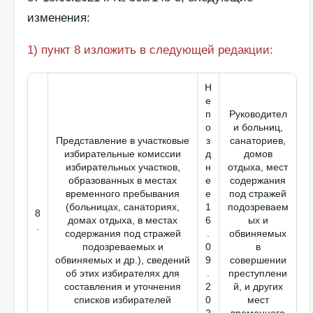
изменения:
1) пункт 8 изложить в следующей редакции:
Н
е
п
Руководител
о
и больниц,
Представление в участковые
з
санаториев,
избирательные комиссии
д
домов
избирательных участков,
н
отдыха, мест
образованных в местах
е
содержания
временного пребывания
е
под стражей
(больницах, санаториях,
1
подозреваем
8
домах отдыха, в местах
6
ых и
.
содержания под стражей
.
обвиняемых
подозреваемых и
0
в
обвиняемых и др.), сведений
9
совершении
об этих избирателях для
.
преступлени
составления и уточнения
2
й, и других
списков избирателей
0
мест
2
временного