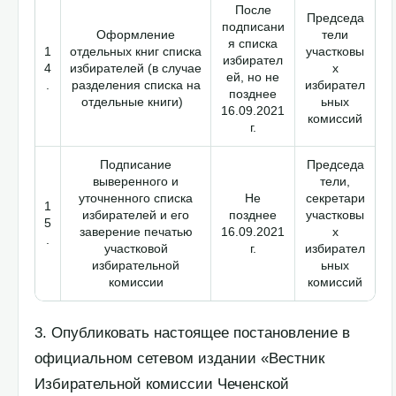
После
Председа
подписани
Оформление
тели
я списка
1
отдельных книг списка
участковы
избирател
4
избирателей (в случае
х
ей, но не
.
разделения списка на
избирател
позднее
отдельные книги)
ьных
16.09.2021
комиссий
г.
Подписание
Председа
выверенного и
тели,
уточненного списка
Не
секретари
1
избирателей и его
позднее
участковы
5
заверение печатью
16.09.2021
х
.
участковой
г.
избирател
избирательной
ьных
комиссии
комиссий
3. Опубликовать настоящее постановление в
официальном сетевом издании «Вестник
Избирательной комиссии Чеченской