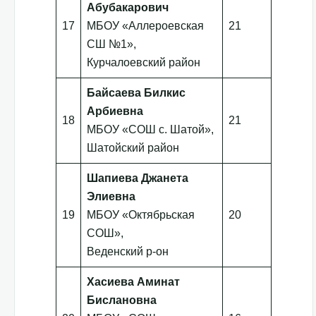
Абубакарович
17
МБОУ «Аллероевская
21
СШ №1»,
Курчалоевский район
Байсаева Билкис
Арбиевна
18
21
МБОУ «СОШ с. Шатой»,
Шатойский район
Шапиева Джанета
Элиевна
19
МБОУ «Октябрьская
20
СОШ»,
Веденский р-он
Хасиева Аминат
Бислановна