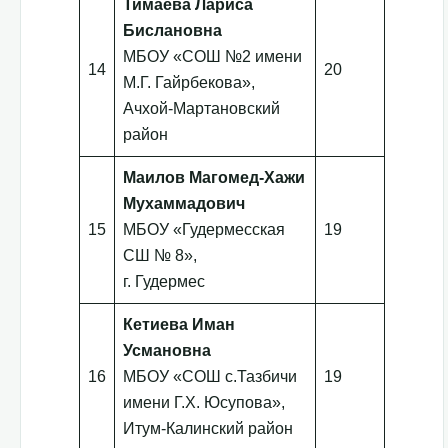
Тимаева Лариса
Бислановна
МБОУ «СОШ №2 имени
14
20
М.Г. Гайрбекова»,
Ачхой-Мартановский
район
Маилов Магомед-Хажи
Мухаммадович
15
МБОУ «Гудермесская
19
СШ № 8»,
г. Гудермес
Кетиева Иман
Усмановна
16
МБОУ «СОШ с.Тазбичи
19
имени Г.Х. Юсупова»,
Итум-Калинский район