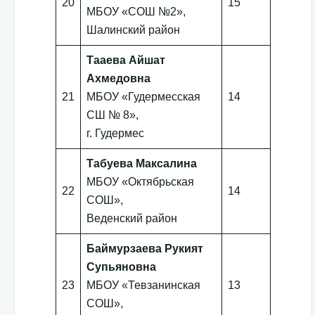
20
15
МБОУ «СОШ №2»,
Шалинский район
Тааева Айшат
Ахмедовна
21
МБОУ «Гудермесская
14
СШ № 8»,
г. Гудермес
Табуева Максалина
МБОУ «Октябрьская
22
14
СОШ»,
Веденский район
Баймурзаева Рукият
Супьяновна
23
МБОУ «Тевзанинская
13
СОШ»,