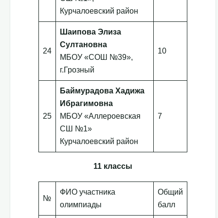
Курчалоевский район
Шаипова Элиза
Султановна
24
10
МБОУ «СОШ №39»,
г.Грозный
Баймурадова Хадижа
Ибрагимовна
25
МБОУ «Аллероевская
7
СШ №1»
Курчалоевский район
11 классы
ФИО участника
Общий
№
олимпиады
балл