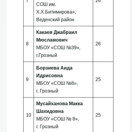
7
26
СОШ им.
Х.Х.Битимирова»,
Веденский район
Какаев Джабраил
Мюсламович
8
26
МБОУ «СОШ №39»,
г.Грозный
Борзиева Аида
Идрисовна
9
25
МБОУ «СОШ №8»,
г. Грозный
Мусайханова Макка
Шахидовна
10
25
МБОУ «СОШ № 8»,
г. Грозный