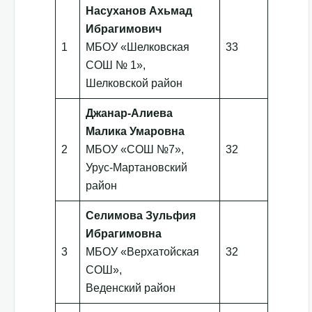
Насуханов Ахьмад
Ибрагимович
1
МБОУ «Шелковская
33
СОШ № 1»,
Шелковской район
Джанар-Алиева
Малика Умаровна
2
МБОУ «СОШ №7»,
32
Урус-Мартановский
район
Селимова Зульфия
Ибрагимовна
3
МБОУ «Верхатойская
32
СОШ»,
Веденский район