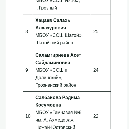
МБОУ «СОШ № 10»,
г. Грозный
Хацаев Салахь
Алхазурович
8
25
МБОУ «СОШ Шатой»,
Шатойский район
Саламгириева Асет
Сайдаминовна
9
МБОУ «СОШ п.
24
Долинский»,
Грозненский район
Салбанова Радима
Косумовна
МБОУ «Гимназия №8
10
22
им. А. Ахмедова»,
Ножай-Юртовский