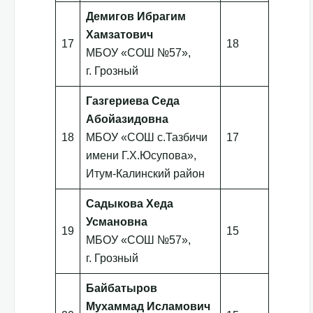
Демигов Ибрагим
Хамзатович
17
18
МБОУ «СОШ №57»,
г. Грозный
Газгериева Седа
Абойазидовна
18
МБОУ «СОШ с.Тазбичи
17
имени Г.Х.Юсупова»,
Итум-Калинский район
Садыкова Хеда
Усмановна
19
15
МБОУ «СОШ №57»,
г. Грозный
Байбатыров
Мухаммад Исламович