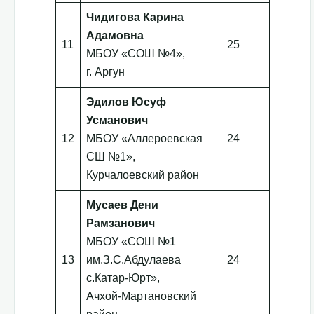
Чидигова Карина
Адамовна
11
25
МБОУ «СОШ №4»,
г. Аргун
Эдилов Юсуф
Усманович
12
МБОУ «Аллероевская
24
СШ №1»,
Курчалоевский район
Мусаев Дени
Рамзанович
МБОУ «СОШ №1
13
им.З.С.Абдулаева
24
с.Катар-Юрт»,
Ачхой-Мартановский