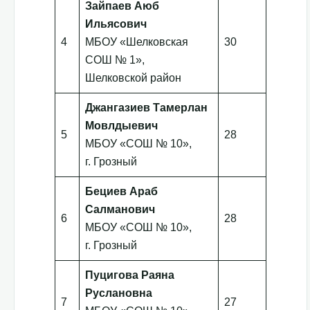
Зайпаев Аюб
Ильясович
4
МБОУ «Шелковская
30
СОШ № 1»,
Шелковской район
Джангазиев Тамерлан
Мовлдыевич
5
28
МБОУ «СОШ № 10»,
г. Грозный
Бециев Араб
Салманович
6
28
МБОУ «СОШ № 10»,
г. Грозный
Пуцигова Раяна
Руслановна
7
27