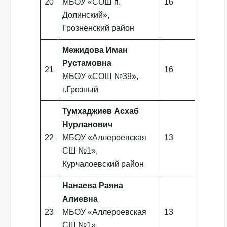
20
МБОУ «СОШ п.
16
Долинский»,
Грозненский район
Межидова Иман
Рустамовна
21
16
МБОУ «СОШ №39»,
г.Грозный
Тумхаджиев Асхаб
Нурланович
22
МБОУ «Аллероевская
13
СШ №1»,
Курчалоевский район
Нанаева Раяна
Алиевна
23
МБОУ «Аллероевская
13
СШ №1»,