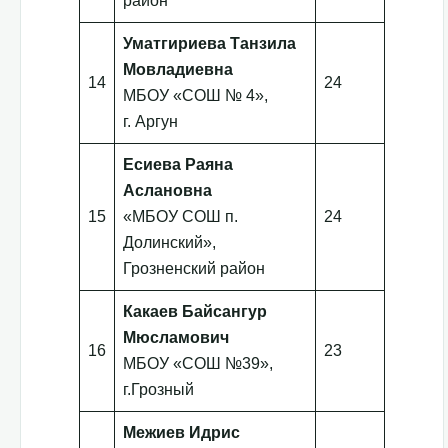
район
Уматгириева Танзила
Мовладиевна
14
24
МБОУ «СОШ № 4»,
г. Аргун
Есиева Раяна
Аслановна
15
«МБОУ СОШ п.
24
Долинский»,
Грозненский район
Какаев Байсангур
Мюсламович
16
23
МБОУ «СОШ №39»,
г.Грозный
Межиев Идрис