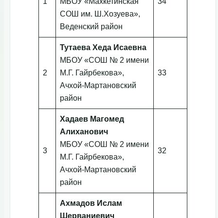
1
МБОУ «Махкетинская
34
СОШ им. Ш.Хозуева»,
Веденский район
Тутаева Хеда Исаевна
МБОУ «СОШ № 2 имени
2
М.Г. Гайрбекова»,
33
Ачхой-Мартановский
район
Хадаев Магомед
Алиханович
МБОУ «СОШ № 2 имени
3
32
М.Г. Гайрбекова»,
Ачхой-Мартановский
район
Ахмадов Ислам
Шерваниевич