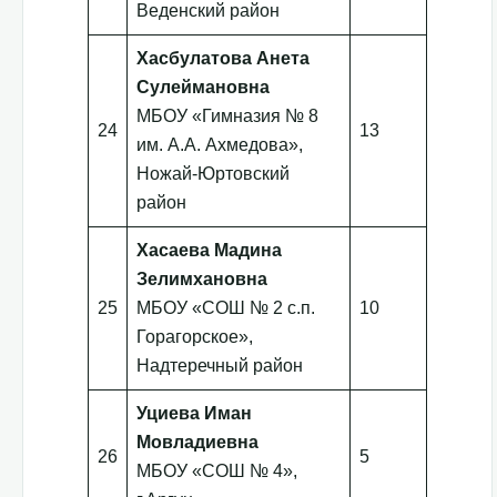
Веденский район
Хасбулатова Анета
Сулеймановна
МБОУ «Гимназия № 8
24
13
им. А.А. Ахмедова»,
Ножай-Юртовский
район
Хасаева Мадина
Зелимхановна
25
МБОУ «СОШ № 2 с.п.
10
Горагорское»,
Надтеречный район
Уциева Иман
Мовладиевна
26
5
МБОУ «СОШ № 4»,