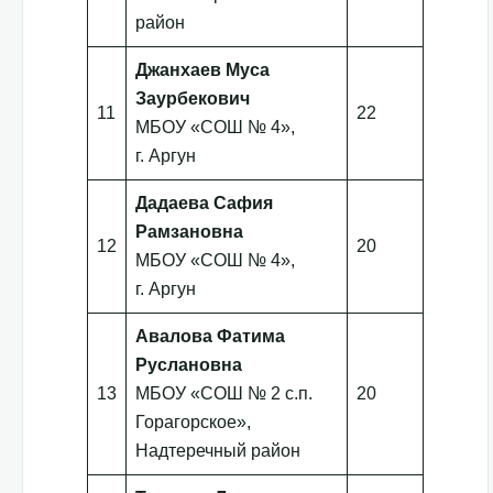
район
Джанхаев Муса
Заурбекович
11
22
МБОУ «СОШ № 4»,
г. Аргун
Дадаева Сафия
Рамзановна
12
20
МБОУ «СОШ № 4»,
г. Аргун
Авалова Фатима
Руслановна
13
МБОУ «СОШ № 2 с.п.
20
Горагорское»,
Надтеречный район