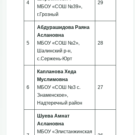
4
29
МБОУ «СОШ №39»,
г.Грозный
Абдурашидова Раяна
Аслановна
5
МБОУ «СОШ №2»,
28
Шалинский р-н,
с.Сержень-Юрт
Капланова Хеда
Муслимовна
6
МБОУ «СОШ №3 с.
27
Знаменское»,
Надтеречный район
Шуева Амнат
Аслановна
МБОУ «Элистанжинская