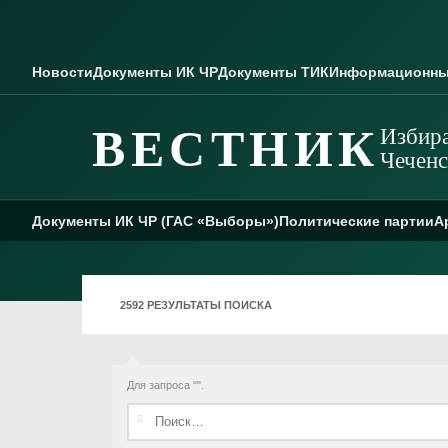
Skip to content
Новости
Документы ИК ЧР
Документы ТИК
Информационны
ВЕСТНИК
Избира
Чеченс
Документы ИК ЧР (ГАС «Выборы»)
Политические партии
А
2592 РЕЗУЛЬТАТЫ ПОИСКА
Для запроса "
".
Найти: