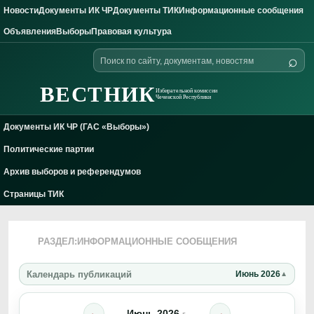
Новости
Документы ИК ЧР
Документы ТИК
Информационные сообщения
Skip to content
Объявления
Выборы
Правовая культура
Поиск
⌕
по
сайту
ВЕСТНИК
Избирательной комиссии
Чеченской Республики
Документы ИК ЧР (ГАС «Выборы»)
Политические партии
Архив выборов и референдумов
Страницы ТИК
РАЗДЕЛ:
ИНФОРМАЦИОННЫЕ СООБЩЕНИЯ
Календарь публикаций
Июнь 2026
Июнь 2026
←
→
г.