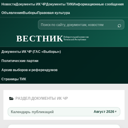
Новости
Документы ИК ЧР
Документы ТИК
Информационные сообщения
Skip to content
Объявления
Выборы
Правовая культура
Поиск
⌕
по
сайту
ВЕСТНИК
Избирательной комиссии
Чеченской Республики
Документы ИК ЧР (ГАС «Выборы»)
Политические партии
Архив выборов и референдумов
Страницы ТИК
РАЗДЕЛ:
ДОКУМЕНТЫ ИК ЧР
Календарь публикаций
Август 2026