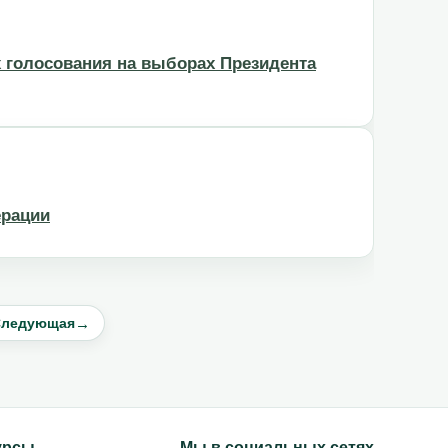
х голосования на выборах Президента
ерации
→
ледующая
урсы
Мы в социальных сетях