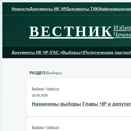
Skip
to
Новости
Документы ИК ЧР
Документы ТИК
Информационн
content
ВЕСТНИК
Избир
Чечен
Документы ИК ЧР (ГАС «Выборы»)
Политические партии
РАЗДЕЛ:
Выборы
Выборы
/
Новости
19.06.2026
Назначены выборы Главы ЧР и депутат
Выборы
/
Новости