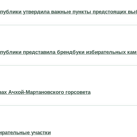
спублики утвердила важные пункты предстоящих вы
публики представила брендбуки избирательных камп
ах Ачхой-Мартановского горсовета
бирательные участки