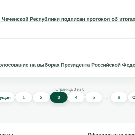
 Чеченской Республики подписан протокол об итога
олосование на выборах Президента Российской Фед
Страница 3 из 8
ущая
1
2
3
4
5
…
8
С
такты
Официальные рес