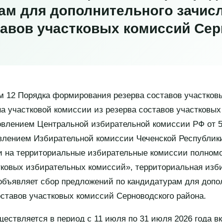
ам для дополнительного зачис
тавов участковых комиссий Се
м 12 Порядка формирования резерва составов участков
на участковой комиссии из резерва составов участковых
лением Центральной избирательной комиссии РФ от 5 
овлением Избирательной комиссии Чеченской Республики 
ии на территориальные избирательные комиссии полно
тковых избирательных комиссий», территориальная изб
объявляет сбор предложений по кандидатурам для допо
оставов участковых комиссий Серноводского района.
ествляется в период с 11 июля по 31 июля 2026 года в