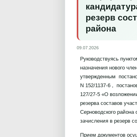
кандидатур
резерв сос
района
09.07.2026
Руководствуясь пункто
назначения нового чле
утвержденным постанов
N 152/1137-6 , постан
127/27-5 «О возложен
резерва составов учас
Серноводского района 
зачисления в резерв с
Прием документов осущ