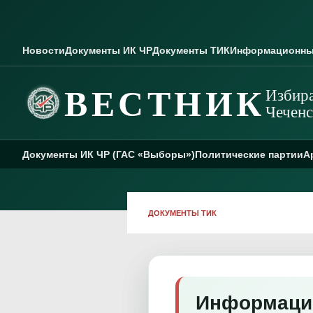
Skip to content
Новости
Документы ИК ЧР
Документы ТИК
Информационны
ВЕСТНИК
Избира
Чеченс
Документы ИК ЧР (ГАС «Выборы»)
Политические партии
А
ДОКУМЕНТЫ ТИК
Информацио