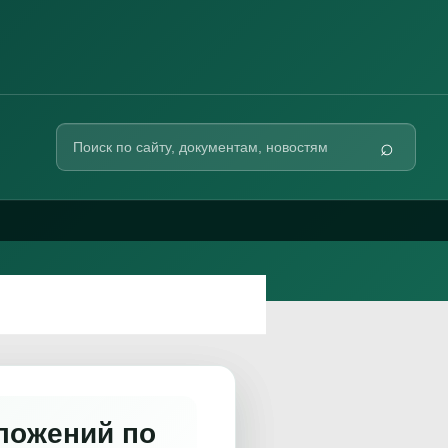
Поиск
⌕
по
сайту
ложений по