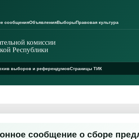
е сообщения
Объявления
Выборы
Правовая культура
тельной комиссии
кой Республики
рхив выборов и референдумов
Страницы ТИК
нное сообщение о сборе пред