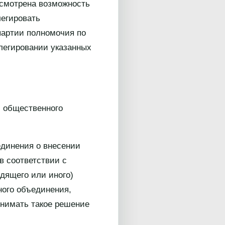
усмотрена возможность
легировать
партии полномочия по
легировании указанных
м общественного
единения о внесении
в соответствии с
дящего или иного)
ного объединения,
инимать такое решение