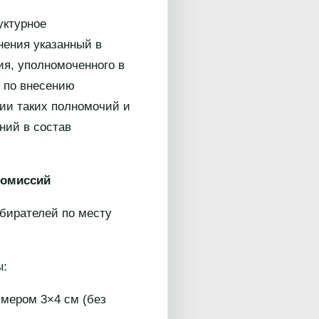
уктурное
нения указанный в
ия, уполномоченного в
 по внесению
нии таких полномочий и
ний в состав
комиссий
бирателей по месту
ы:
змером 3×4 см (без