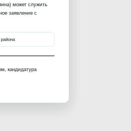
яина) может служить
ное заявление с
дского района
ом, кандидатура