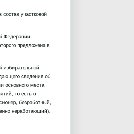
в состав участковой
ой Федерации,
оторого предложена в
ой избирательной
ждающего сведения об
ии основного места
тий, то есть о
сионер, безработный,
менно неработающий).