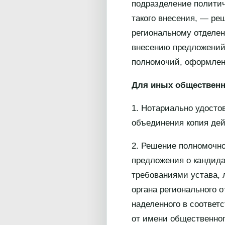
подразделение политич
такого внесения, — ре
региональному отделен
внесению предложений 
полномочий, оформленн
Для иных обществен
1. Нотариально удосто
объединения копия де
2. Решение полномочно
предложения о кандида
требованиями устава, 
органа регионального 
наделенного в соответ
от имени общественног