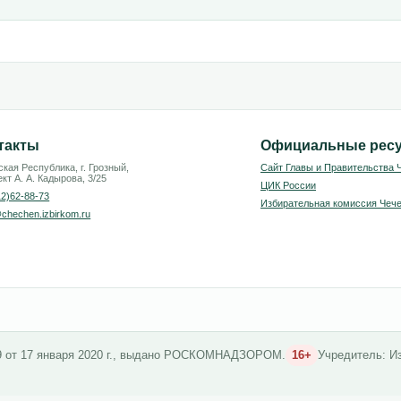
такты
Официальные рес
кая Республика, г. Грозный,
Сайт Главы и Правительства 
кт А. А. Кадырова, 3/25
ЦИК России
12)62-88-73
Избирательная комиссия Чече
chechen.izbirkom.ru
9 от 17 января 2020 г., выдано РОСКОМНАДЗОРОМ.
16+
Учредитель: И