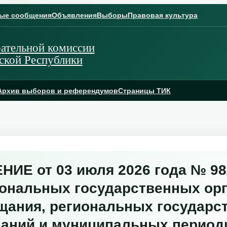
ые сообщения
Объявления
Выборы
Правовая культура
ательной комиссии
ской Республики
Архив выборов и референдумов
Страницы ТИК
ИЕ от 03 июля 2026 года № 98/
иональных государственных ор
щания, региональных государс
даний и муниципальных период