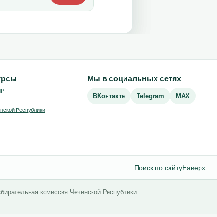
урсы
Мы в социальных сетях
ЧР
ВКонтакте
Telegram
MAX
нской Республики
Поиск по сайту
Наверх
збирательная комиссия Чеченской Республики.