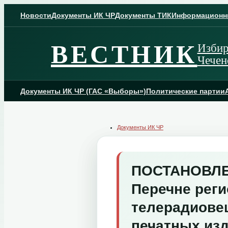
Skip
to
Новости
Документы ИК ЧР
Документы ТИК
Информационн
content
ВЕСТНИК
Избир
Чечен
Документы ИК ЧР (ГАС «Выборы»)
Политические партии
Документы ИК ЧР
ПОСТАНОВЛЕН
Перечне рег
телерадиове
печатных из