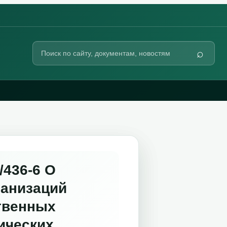
Поиск
⌕
по
сайту
436-6 О
ганизаций
твенных
ических