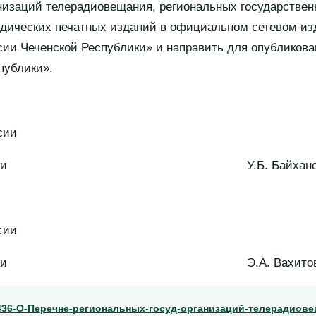
низаций телерадиовещания, региональных государствен
дических печатных изданий в официальном сетевом из
ии Чеченской Республики» и направить для опубликова
публики».
сии
 Республики У.Б. Байхано
сии
 Республики Э.А. Вахито
436-О-Перечне-региональных-госуд-организаций-телерадиов