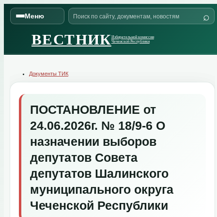
Skip
Поиск
to
⌕
Меню
по
content
сайту
ВЕСТНИК
Избирательной комиссии
Чеченской Республики
Документы ТИК
ПОСТАНОВЛЕНИЕ от
24.06.2026г. № 18/9-6 О
назначении выборов
депутатов Совета
депутатов Шалинского
муниципального округа
Чеченской Республики