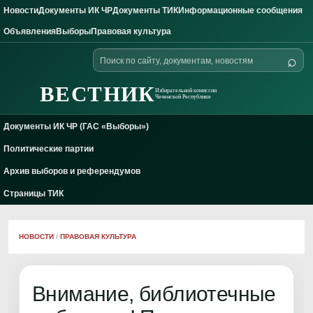
Новости
Документы ИК ЧР
Документы ТИК
Информационные сообщения
Skip to content
Объявления
Выборы
Правовая культура
Поиск
⌕
по
сайту
ВЕСТНИК
Избирательной комиссии
Чеченской Республики
Документы ИК ЧР (ГАС «Выборы»)
Политические партии
Архив выборов и референдумов
Страницы ТИК
НОВОСТИ
/
ПРАВОВАЯ КУЛЬТУРА
Внимание, библиотечные