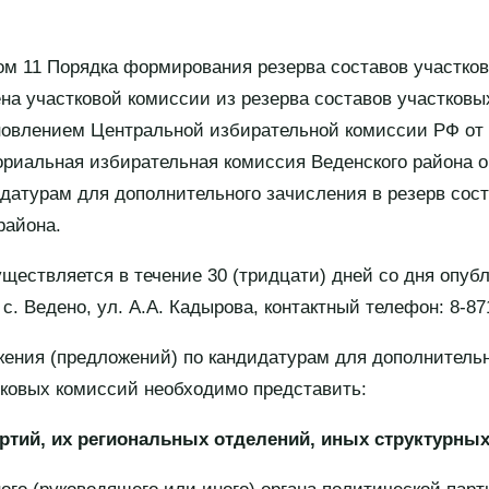
ом 11 Порядка формирования резерва составов участко
ена участковой комиссии из резерва составов участковы
влением Центральной избирательной комиссии РФ от 5 
ториальная избирательная комиссия Веденского района 
датурам для дополнительного зачисления в резерв сос
района.
ществляется в течение 30 (тридцати) дней со дня опуб
с. Ведено, ул. А.А. Кадырова, контактный телефон: 8-87
ения (предложений) по кандидатурам для дополнительн
тковых комиссий необходимо представить:
ртий, их региональных отделений, иных структурны