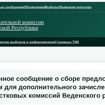
ые сообщения
Объявления
Выборы
Правовая культура
ательной комиссии
ской Республики
Архив выборов и референдумов
Страницы ТИК
ное сообщение о сборе предл
 для дополнительного зачисле
стковых комиссий Веденского 