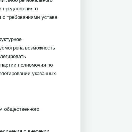
ии либо регионального
и предложения о
и с требованиями устава
руктурное
дусмотрена возможность
елегировать
 партии полномочия по
елегировании указанных
ом общественного
ъединения о внесении