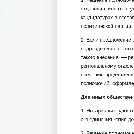
1. Решение полномочн
отделения, иного стр
кандидатурах в соста
политической партии.
2. Если предложение 
подразделение полити
такого внесения, — р
региональному отделе
внесению предложений
полномочий, оформлен
Для иных обществе
1. Нотариально удост
объединения копия де
2. Решение полномочн