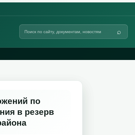
Поиск
⌕
по
сайту
ожений по
ния в резерв
района