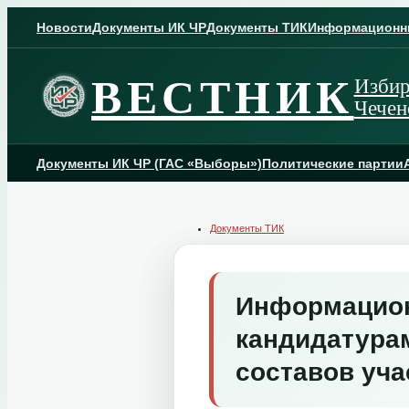
Skip
to
Новости
Документы ИК ЧР
Документы ТИК
Информационн
content
ВЕСТНИК
Избир
Чечен
Документы ИК ЧР (ГАС «Выборы»)
Политические партии
Документы ТИК
Информацион
кандидатурам
составов уча