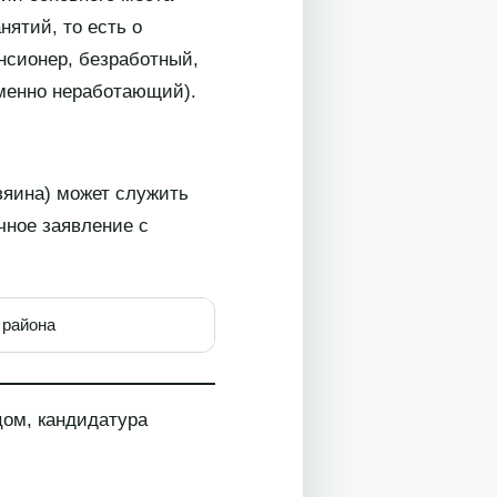
ятий, то есть о
нсионер, безработный,
еменно неработающий).
зяина) может служить
чное заявление с
нского района
цом, кандидатура