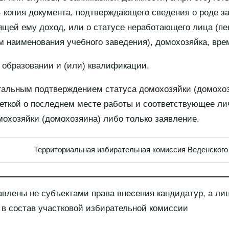
копия документа, подтверждающего сведения о роде зан
ящей ему доход, или о статусе неработающего лица (пе
м наименования учебного заведения), домохозяйка, вр
б образовании и (или) квалификации.
тальным подтверждением статуса домохозяйки (домохо
меткой о последнем месте работы и соответствующее ли
мохозяйки (домохозяина) либо только заявление.
Территориальная избирательная комиссия Веде
влены не субъектами права внесения кандидатур, а ли
я в состав участковой избирательной комиссии