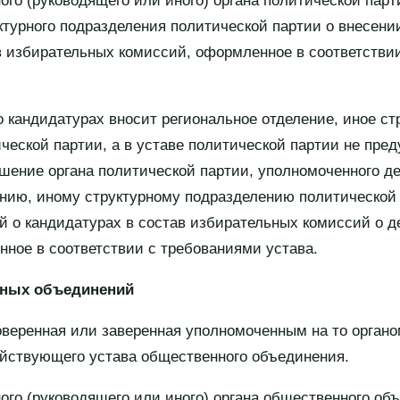
ого (руководящего или иного) органа политической парт
уктурного подразделения политической партии о внесени
в избирательных комиссий, оформленное в соответстви
о кандидатурах вносит региональное отделение, иное ст
ческой партии, а в уставе политической партии не пре
ешение органа политической партии, уполномоченного д
нию, иному структурному подразделению политической
 о кандидатурах в состав избирательных комиссий о д
ное в соответствии с требованиями устава.
нных объединений
оверенная или заверенная уполномоченным на то орган
йствующего устава общественного объединения.
ого (руководящего или иного) органа общественного об