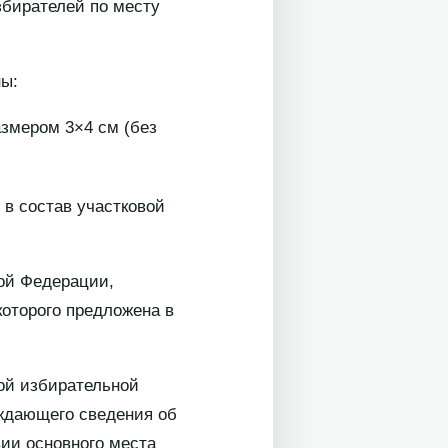
збирателей по месту
ны:
азмером 3×4 см (без
 в состав участковой
кой Федерации,
которого предложена в
вой избирательной
рждающего сведения об
ии основного места