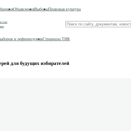
бщения
Объявления
Выборы
Правовая культура
иссии
Поиск
ики
по
сайту
ыборов и референдумов
Страницы ТИК
рей для будущих избирателей