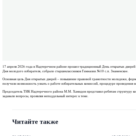
17 апреля 2026 года в Надтеречном районе прошел традиционный День открытых дверей 
Дня молодого избирателя, собрало старшеклассников Гимназии №10 с.п. Знаменское.
Основная цель Дня открытых дверей – повышение правовой грамотности молодежи, форм
получили возможность узнать о работе избирательных комиссий, процедуре проведения в
Председатель ТИК Надтеречного района М.М. Хамидов представил ребятам структуру коми
задавали вопросы, проявляя неподдельный интерес к теме.
Читайте также