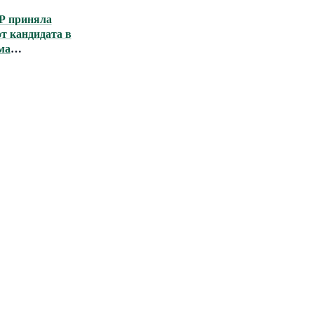
Р приняла
т кандидата в
ма