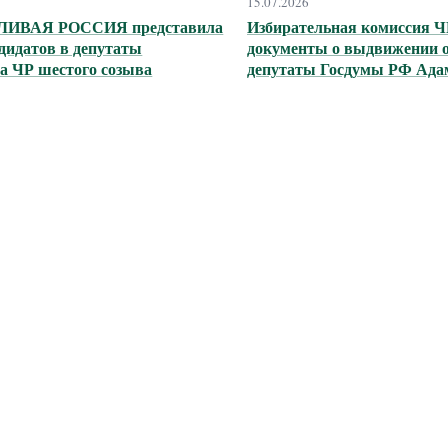
15.07.2026
ИВАЯ РОССИЯ представила
Избирательная комиссия Ч
дидатов в депутаты
документы о выдвижении о
а ЧР шестого созыва
депутаты Госдумы РФ Ада
Делимханова