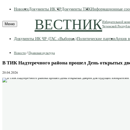
Skip
Новости
Документы ИК ЧР
Документы ТИК
Информационные соо
to
content
ВЕСТНИК
Избирательной ком
Меню
Чеченской Республ
Документы ИК ЧР (ГАС «Выборы»)
Политические партии
Архив в
Новости
/
Правовая культура
В ТИК Надтеречного района прошел День открытых две
20.04.2026