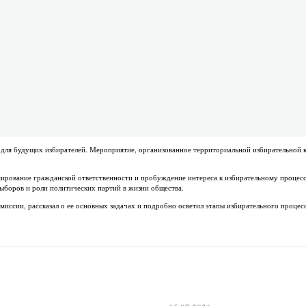
для будущих избирателей. Мероприятие, организованное территориальной избирательной 
ирование гражданской ответственности и пробуждение интереса к избирательному процесс
ыборов и роли политических партий в жизни общества.
ссии, рассказал о ее основных задачах и подробно осветил этапы избирательного процес