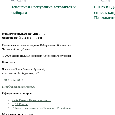
29.07.2026
17.07.2026
Чеченская Республика готовится к
СПРАВЕДЛ
выборам
список кан
Парламент
ИЗБИРАТЕЛЬНАЯ КОМИССИЯ
ЧЕЧЕНСКОЙ РЕСПУБЛИКИ
Официальное сетевое издание Избирательной комиссии
Чеченской Республики
© 2026 Избирательная комиссия Чеченской Республики
Контакты
Чеченская Республика, г. Грозный,
проспект А. А. Кадырова, 3/25
+7(8712)62-88-73
ikchr@chechen.izbirkom.ru
Официальные ресурсы
Сайт Главы и Правительства ЧР
ЦИК России
Избирательная комиссия Чеченской Республики
Мы в социальных сетях