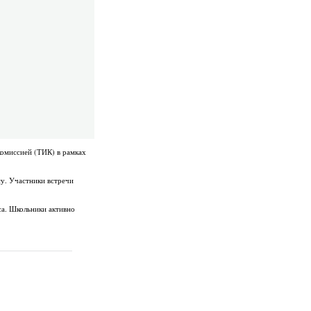
комиссией (ТИК) в рамках
у. Участники встречи
са. Школьники активно