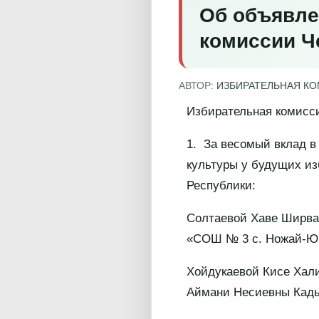
Об объявле
комиссии Ч
АВТОР:
ИЗБИРАТЕЛЬНАЯ К
Избирательная комиссия
1. За весомый вклад в
культуры у будущих из
Республики:
Солтаевой Хаве Ширва
«СОШ № 3 с. Ножай-Ю
Хойдукаевой Кисе Хал
Аймани Несиевны Кады