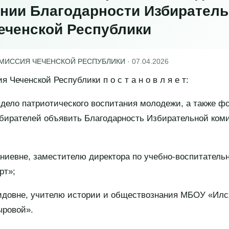
нии Благодарности Избирател
еченской Республики
ОМИССИЯ ЧЕЧЕНСКОЙ РЕСПУБЛИКИ
·
07.04.2026
 Чеченской Республики п о с т а н о в л я е т:
 дело патриотического воспитания молодежи, а также 
бирателей объявить Благодарность Избирательной ком
ниевне, заместителю директора по учебно-воспитател
рт»;
идовне, учителю истории и обществознания МБОУ «Ил
ровой».