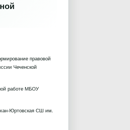
ьной
формирование правовой
иссии Чеченской
ьной работе МБОУ
схан-Юртовская СШ им.