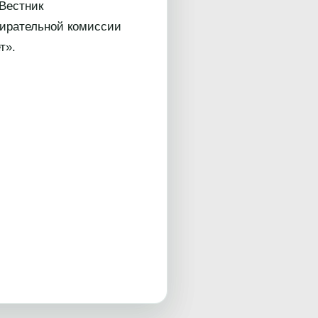
Вестник
бирательной комиссии
т».