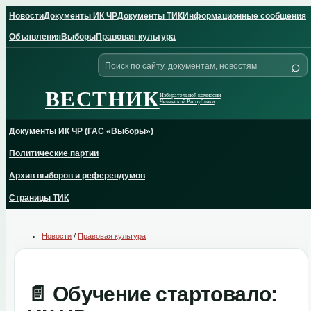
Skip
Новости
Документы ИК ЧР
Документы ТИК
Информационные сообщения
to
content
Объявления
Выборы
Правовая культура
Поиск
⌕
по
сайту
ВЕСТНИК
Избирательной комиссии
Чеченской Республики
Документы ИК ЧР (ГАС «Выборы»)
Политические партии
Архив выборов и референдумов
Страницы ТИК
Новости
/
Правовая культура
📄 Обучение стартовало: