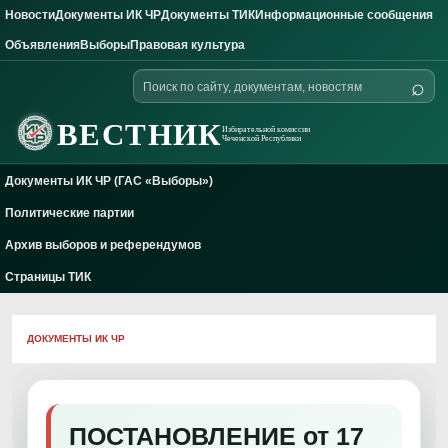
Новости
Документы ИК ЧР
Документы ТИК
Информационные сообщения
Skip to content
Объявления
Выборы
Правовая культура
Поиск
⌕
по
сайту
ВЕСТНИК
Избирательной комиссии
Чеченской Республики
Документы ИК ЧР (ГАС «Выборы»)
Политические партии
Архив выборов и референдумов
Страницы ТИК
ДОКУМЕНТЫ ИК ЧР
ПОСТАНОВЛЕНИЕ от 17