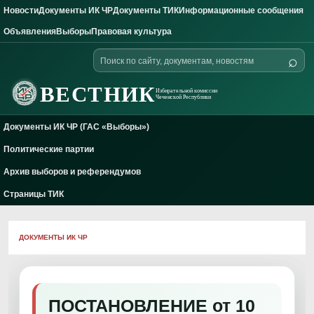
Новости
Документы ИК ЧР
Документы ТИК
Информационные сообщения
Skip to content
Объявления
Выборы
Правовая культура
Поиск
⌕
по
сайту
ВЕСТНИК
Избирательной комиссии
Чеченской Республики
Документы ИК ЧР (ГАС «Выборы»)
Политические партии
Архив выборов и референдумов
Страницы ТИК
ДОКУМЕНТЫ ИК ЧР
ПОСТАНОВЛЕНИЕ от 10