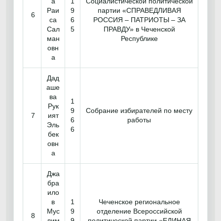
а
1
Социалистической политической
Раи
9
партии «СПРАВЕДЛИВАЯ
6
са
6
РОССИЯ – ПАТРИОТЫ – ЗА
Сал
5
ПРАВДУ» в Чеченской
ман
Республике
овн
а
Дад
аше
ва
1
Рук
9
Собрание избирателей по месту
7
ият
6
работы
Эль
6
бек
овн
а
Джа
бра
ило
в
1
Чеченское региональное
Мус
9
отделение Всероссийской
8
лим
9
политической партии «ЕДИНАЯ