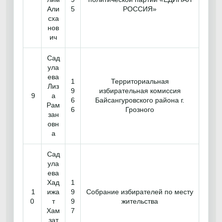
Али
5
РОССИЯ»
сха
нов
ич
Сад
ула
ева
1
Территориальная
Лиз
9
избирательная комиссия
9
а
6
Байсангуровского района г.
Рам
6
Грозного
зан
овн
а
Сад
ула
ева
Хад
1
1
ижа
9
Собрание избирателей по месту
0
т
9
жительства
Хам
7
зат