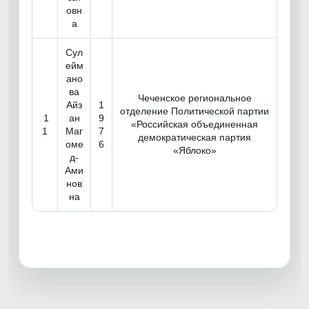
овн
а
Сул
ейм
ано
ва
Чеченское региональное
Айз
1
отделение Политической партии
1
ан
9
«Российская объединенная
1
Маг
7
демократическая партия
оме
6
«Яблоко»
д-
Ами
нов
на