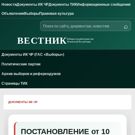
Новости
Документы ИК ЧР
Документы ТИК
Информационные сообщения
Skip to content
Объявления
Выборы
Правовая культура
Поиск
⌕
по
сайту
ВЕСТНИК
Избирательной комиссии
Чеченской Республики
Документы ИК ЧР (ГАС «Выборы»)
Политические партии
Архив выборов и референдумов
Страницы ТИК
ДОКУМЕНТЫ ИК ЧР
ПОСТАНОВЛЕНИЕ от 10