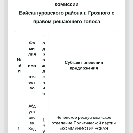
комиссии
Байсангуровского района г. Грозного с
правом решающего голоса
Г
Фа
о
ми
д
лия
р
№
,
о
Субъект внесения
п/
имя
ж
предложения
п
,
д
отч
е
ест
н
во
и
я
Абд
улх
ано
Чеченское республиканское
1
ва
отделение Политической партии
9
1
Хед
«КОММУНИСТИЧЕСКАЯ
9