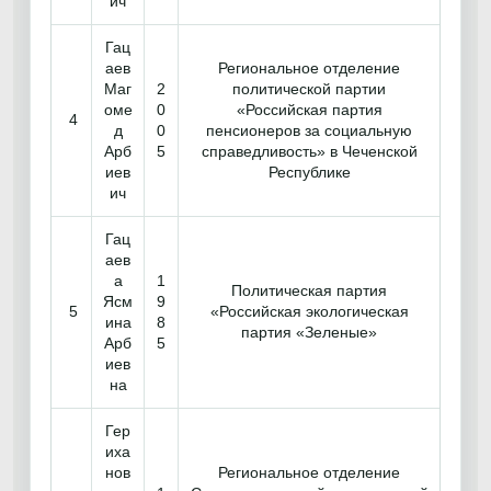
ич
Гац
аев
Региональное отделение
Маг
2
политической партии
оме
0
«Российская партия
4
д
0
пенсионеров за социальную
Арб
5
справедливость» в Чеченской
иев
Республике
ич
Гац
аев
а
1
Политическая партия
Ясм
9
5
«Российская экологическая
ина
8
партия «Зеленые»
Арб
5
иев
на
Гер
иха
нов
Региональное отделение