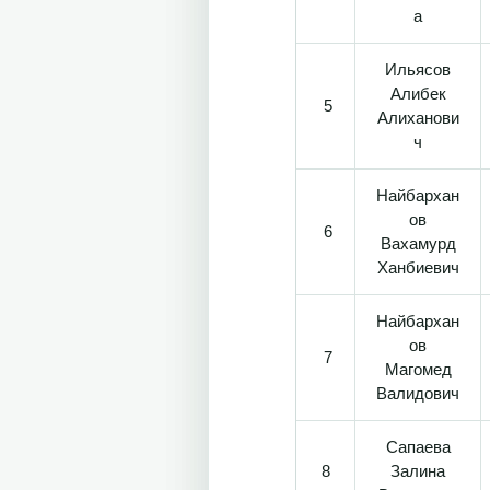
а
Ильясов
Алибек
5
Алиханови
ч
Найбархан
ов
6
Вахамурд
Ханбиевич
Найбархан
ов
7
Магомед
Валидович
Сапаева
8
Залина