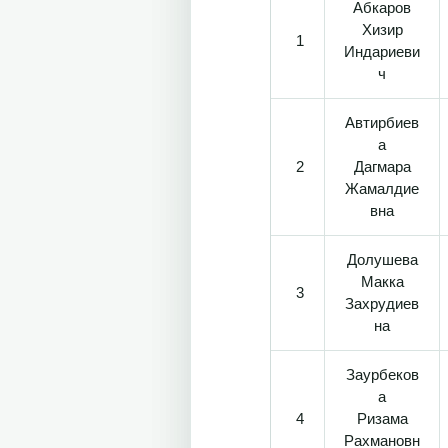
Абкаров
Хизир
1
Индариеви
ч
Автирбиев
а
2
Дагмара
Жамалдие
вна
Долушева
Макка
3
Захрудиев
на
Заурбеков
а
4
Ризама
Рахмановн