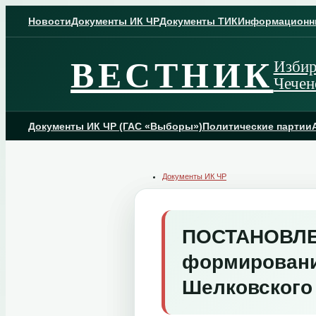
Skip
to
Новости
Документы ИК ЧР
Документы ТИК
Информационн
content
ВЕСТНИК
Избир
Чечен
Документы ИК ЧР (ГАС «Выборы»)
Политические партии
Документы ИК ЧР
ПОСТАНОВЛЕНИ
формировани
Шелковского