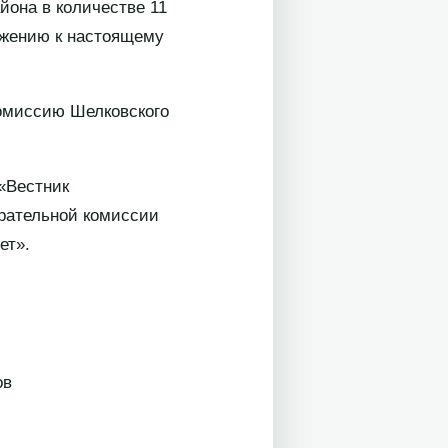
она в количестве 11
ожению к настоящему
омиссию Шелковского
«Вестник
ирательной комиссии
ет».
в