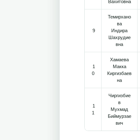
Вахитовна
Темирхано
ва
9
Индира
Шахрудие
вна
Хамаева
1
Макка
0
Киргизбаев
на
Чиргизбие
в
1
Мухмад
1
Биймурзае
вич