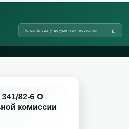
Поиск
⌕
по
сайту
341/82-6 О
ьной комиссии