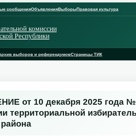
ые сообщения
Объявления
Выборы
Правовая культура
ательной комиссии
ской Республики
Архив выборов и референдумов
Страницы ТИК
Е от 10 декабря 2025 года № 
и территориальной избирател
 района