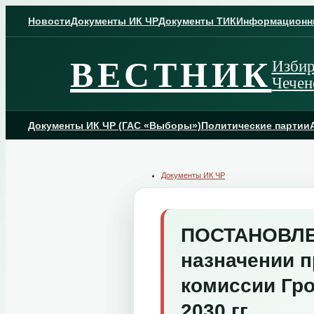
Skip
to
Новости
Документы ИК ЧР
Документы ТИК
Информационн
content
ВЕСТНИК
Избир
Чечен
Документы ИК ЧР (ГАС «Выборы»)
Политические партии
Документы ИК ЧР
ПОСТАНОВЛЕНИ
назначении 
комиссии Гро
2030 гг.