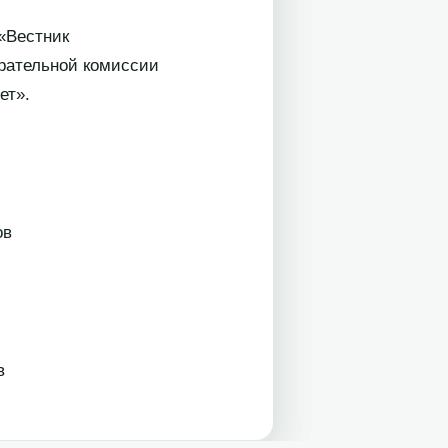
«Вестник
ирательной комиссии
ет».
в
в