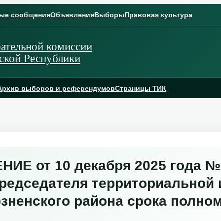
ые сообщения
Объявления
Выборы
Правовая культура
ательной комиссии
ской Республики
Архив выборов и референдумов
Страницы ТИК
Е от 10 декабря 2025 года № 
председателя территориальной 
зненского района срока полном