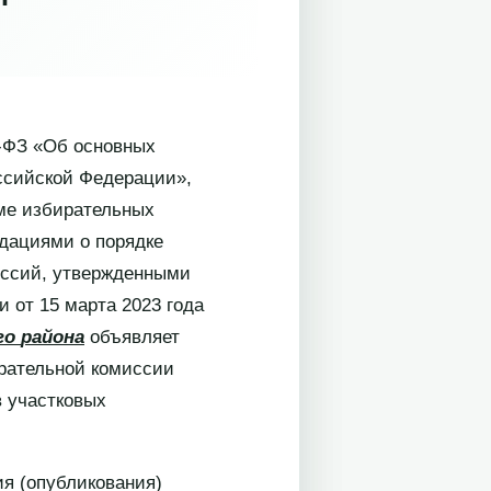
7-ФЗ «Об основных
оссийской Федерации»,
еме избирательных
ндациями о порядке
иссий, утвержденными
 от 15 марта 2023 года
го
района
объявляет
ирательной комиссии
в участковых
ия (опубликования)