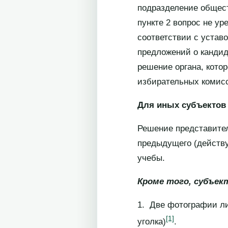
подразделение общест
пункте 2 вопрос не у
соответствии с устав
предложений о кандид
решение органа, кото
избирательных комис
Для иных субъектов 
Решение представител
предыдущего (действу
учебы.
Кроме того, субъек
1. Две фотографии ли
[1]
уголка)
.