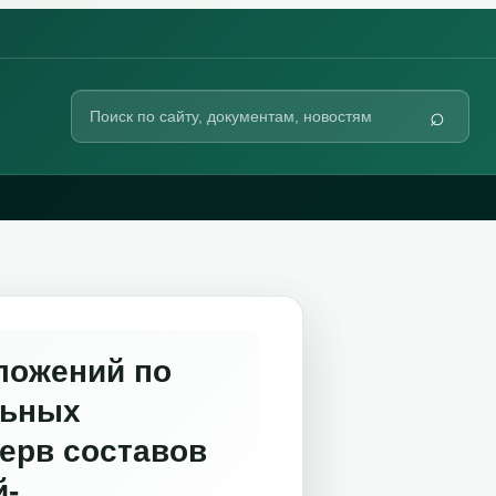
Поиск
⌕
по
сайту
ложений по
льных
зерв составов
й-