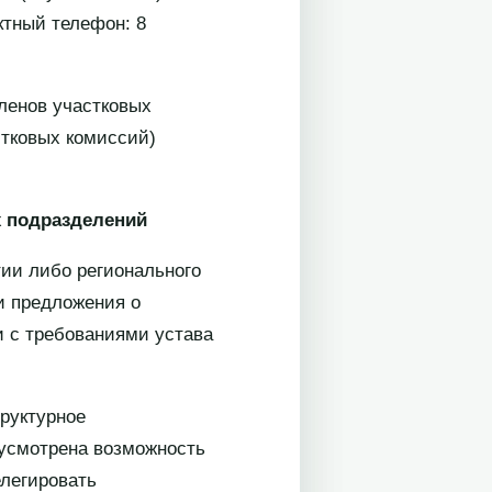
ктный телефон: 8
ленов участковых
стковых комиссий)
х подразделений
тии либо регионального
и предложения о
и с требованиями устава
труктурное
дусмотрена возможность
елегировать