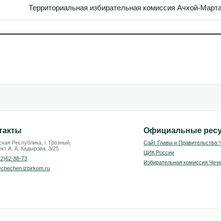
Территориальная избирательная комиссия Ачхой-Марта
такты
Официальные рес
кая Республика, г. Грозный,
Сайт Главы и Правительства 
кт А. А. Кадырова, 3/25
ЦИК России
12)62-88-73
Избирательная комиссия Чече
chechen.izbirkom.ru