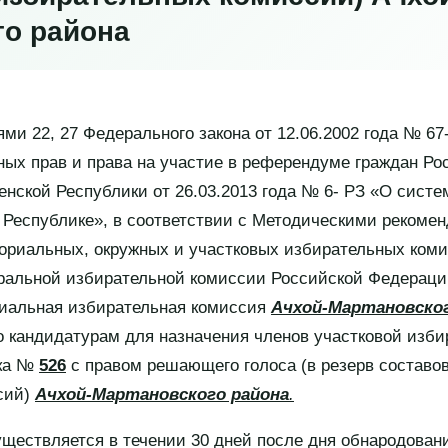
го района
ями 22, 27 Федерального закона от 12.06.2002 года № 6
ных прав и права на участие в референдуме граждан Р
ченской Республики от 26.03.2013 года № 6- РЗ «О сист
 Республике», в соответствии с Методическими рекоме
ориальных, окружных и участковых избирательных ком
альной избирательной комиссии Российской Федерации
риальная избирательная комиссия
Ачхой-Мартановско
 кандидатурам для назначения членов участковой изб
тка №
526
с правом решающего голоса (в резерв составо
сий)
Ачхой-Мартановского района
.
ществляется в течении 30 дней после дня обнародован