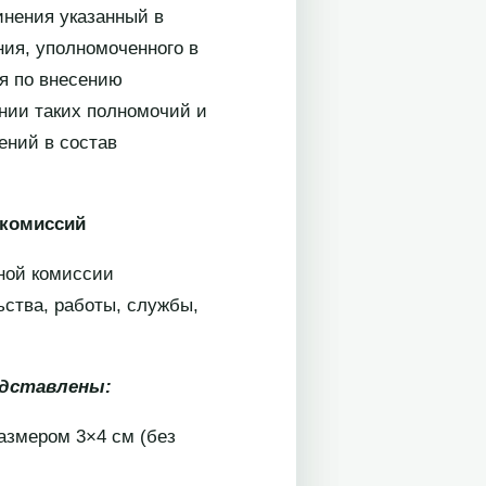
инения указанный в
ния, уполномоченного в
я по внесению
нии таких полномочий и
ений в состав
 комиссий
ной комиссии
ьства, работы, службы,
едставлены:
азмером 3×4 см (без