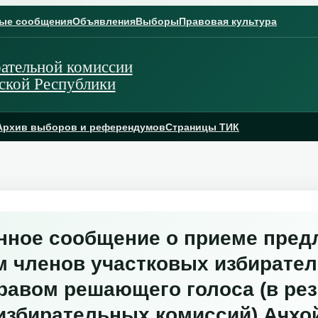
ые сообщения
Объявления
Выборы
Правовая культура
ательной комиссии
ской Республики
Архив выборов и референдумов
Страницы ТИК
ное сообщение о приеме пред
м членов участковых избирате
равом решающего голоса (в ре
избирательных комиссий) Ачхо