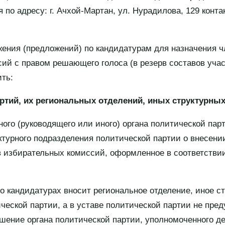
по адресу: г. Ачхой-Мартан, ул. Нурадилова, 129 конта
ения (предложений) по кандидатурам для назначения ч
ий с правом решающего голоса (в резерв составов уча
ть:
ртий, их региональных отделений, иных структурны
ого (руководящего или иного) органа политической пар
уктурного подразделения политической партии о внесени
в избирательных комиссий, оформленное в соответстви
о кандидатурах вносит региональное отделение, иное с
ческой партии, а в уставе политической партии не пре
ешение органа политической партии, уполномоченного д