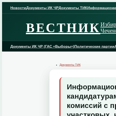
Skip
to
Новости
Документы ИК ЧР
Документы ТИК
Информационн
content
ВЕСТНИК
Избир
Чечен
Документы ИК ЧР (ГАС «Выборы»)
Политические партии
Документы ТИК
Информацион
кандидатура
комиссий с п
участковых 