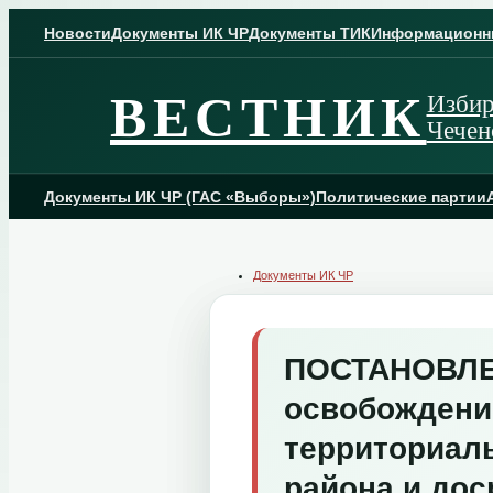
Skip
to
Новости
Документы ИК ЧР
Документы ТИК
Информационн
content
ВЕСТНИК
Избир
Чечен
Документы ИК ЧР (ГАС «Выборы»)
Политические партии
Документы ИК ЧР
ПОСТАНОВЛЕНИ
освобождени
территориал
района и до