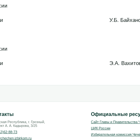
сии
 Республики У.Б. Байхано
сии
 Республики Э.А. Вахито
такты
Официальные рес
кая Республика, г. Грозный,
Сайт Главы и Правительства 
кт А. А. Кадырова, 3/25
ЦИК России
12)62-88-73
Избирательная комиссия Чече
chechen.izbirkom.ru