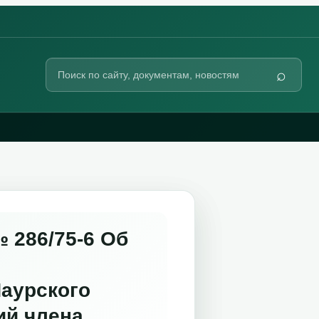
Поиск
⌕
по
сайту
 286/75-6 Об
аурского
ий члена