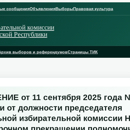
ые сообщения
Объявления
Выборы
Правовая культура
ательной комиссии
ской Республики
Архив выборов и референдумов
Страницы ТИК
Е от 11 сентября 2025 года №
и от должности председателя
ьной избирательной комиссии Н
срочном прекращении полномоч