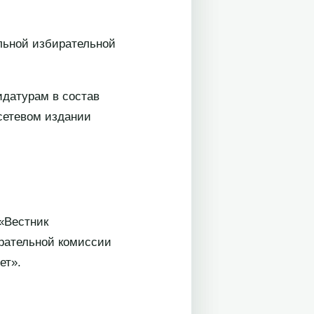
льной избирательной
датурам в состав
сетевом издании
«Вестник
ирательной комиссии
ет».