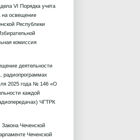
дела VI Порядка учета
а на освещение
енской Республики
Избирательной
льная комиссия
вещение деятельности
), радиопрограммах
ля 2025 года № 146 «О
ельности каждой
радиопередачах) ЧГТРК
 Закона Чеченской
Парламенте Чеченской