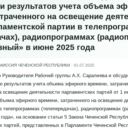
и результатов учета объема э
атраченного на освещение деят
ламентской партии в телепрог
ачах), радиопрограммах (радио
зный» в июне 2025 года
ОМИССИЯ ЧЕЧЕНСКОЙ РЕСПУБЛИКИ
·
01.07.2025
Руководителя Рабочей группы А.Х. Саралиева и обсуд
ю результатов учета объема эфирного времени, затрачен
а освещение деятельности парламентских партий от 1 и
объема эфирного времени, затраченного на освещение д
в телепрограммах (телепередачах), радиопрограммах (
 года», на основании статьи 5 Закона Чеченской Респуб
х партий, представленных в Парламенте Чеченской Респ