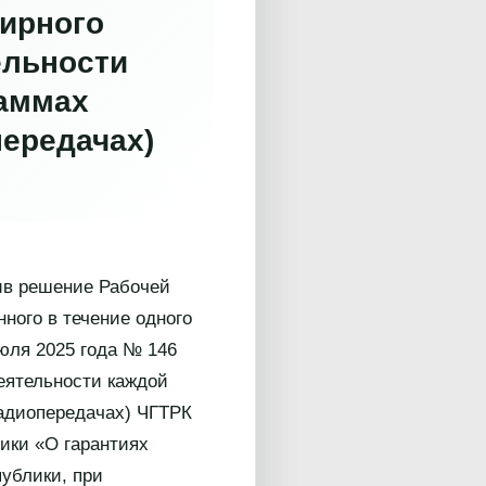
фирного
ельности
раммах
передачах)
ив решение Рабочей
ного в течение одного
юля 2025 года № 146
еятельности каждой
радиопередачах) ЧГТРК
лики «О гарантиях
ублики, при