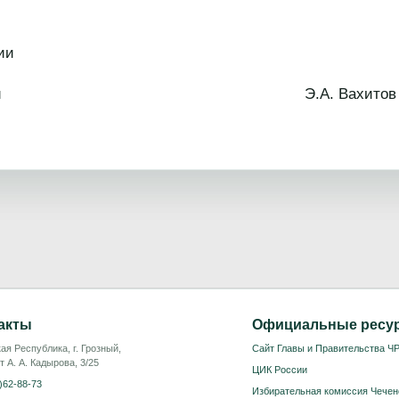
ии
 Республики Э.А. Вахитов
акты
Официальные ресу
ая Республика, г. Грозный,
Сайт Главы и Правительства Ч
т А. А. Кадырова, 3/25
ЦИК России
)62-88-73
Избирательная комиссия Чечен