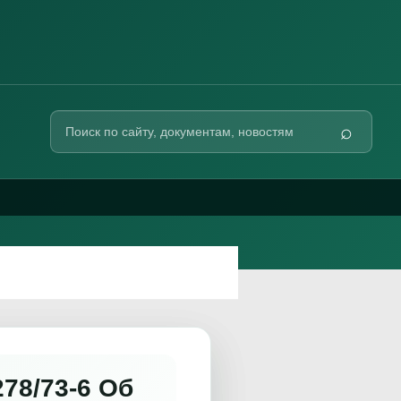
Поиск
⌕
по
сайту
78/73-6 Об