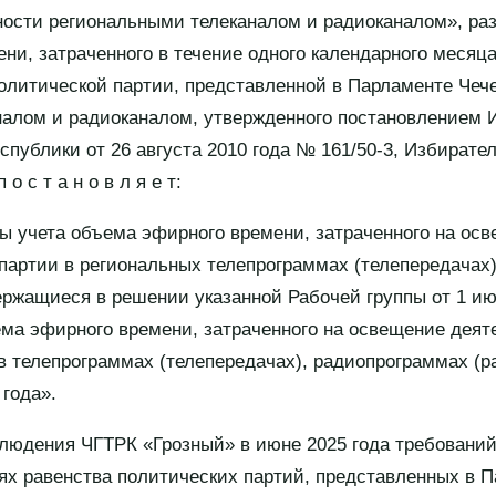
ости региональными телеканалом и радиоканалом», раз
ни, затраченного в течение одного календарного месяц
олитической партии, представленной в Парламенте Чеч
налом и радиоканалом, утвержденного постановлением 
спублики от 26 августа 2010 года № 161/50-3, Избирате
о с т а н о в л я е т:
ты учета объема эфирного времени, затраченного на ос
партии в региональных телепрограммах (телепередачах
ержащиеся в решении указанной Рабочей группы от 1 ию
ема эфирного времени, затраченного на освещение деят
в телепрограммах (телепередачах), радиопрограммах (
 года».
блюдения ЧГТРК «Грозный» в июне 2025 года требований
ях равенства политических партий, представленных в 