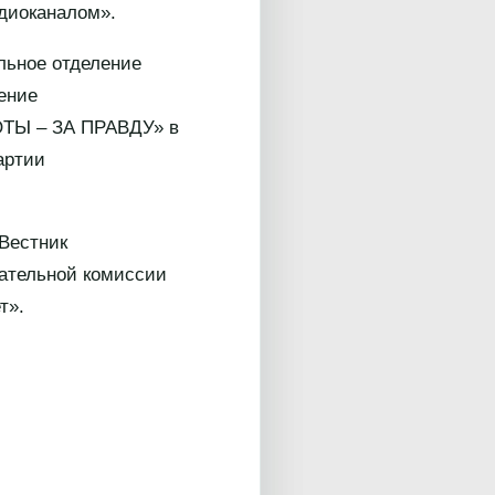
диоканалом».
льное отделение
ение
ТЫ – ЗА ПРАВДУ» в
артии
Вестник
рательной комиссии
т».