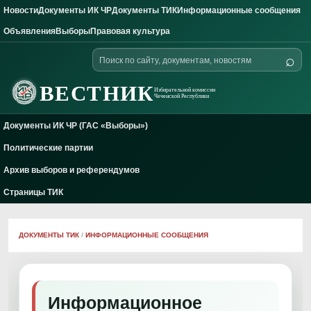
Новости
Документы ИК ЧР
Документы ТИК
Информационные сообщения
Skip to content
Объявления
Выборы
Правовая культура
Поиск
⌕
по
сайту
ВЕСТНИК
Избирательной комиссии
Чеченской Республики
Документы ИК ЧР (ГАС «Выборы»)
Политические партии
Архив выборов и референдумов
Страницы ТИК
ДОКУМЕНТЫ ТИК
/
ИНФОРМАЦИОННЫЕ СООБЩЕНИЯ
Информационное