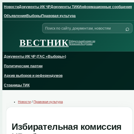
Skip
Новости
Документы ИК ЧР
Документы ТИК
Информационные сообщения
to
content
Объявления
Выборы
Правовая культура
Поиск
⌕
по
сайту
ВЕСТНИК
Избирательной комиссии
Чеченской Республики
Документы ИК ЧР (ГАС «Выборы»)
Политические партии
Архив выборов и референдумов
Страницы ТИК
Новости
/
Правовая культура
Избирательная комиссия