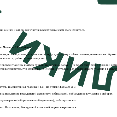
 их оценку и отбор для участия в республиканском этапе Конкурса.
ии Чеченской Республики.
ориальную избирательную комиссию конкурсную работу с обязательным указанием на обратн
 и класса, район, номер телефона.
 проводит оценку и отбор лучших конкурсных работ — не более трех работ в каждой номин
ются в Избирательную комиссию Чеченской Республики для последующего участия в республ
стель, компьютерная графика и т.д.) на бумаге формата А-3.
н на повышение гражданской активности избирателей, побуждению к участию в выборах.
ескую партию (избирательное объединение), либо против них.
щего Положения, Конкурсной комиссией не рассматриваются.