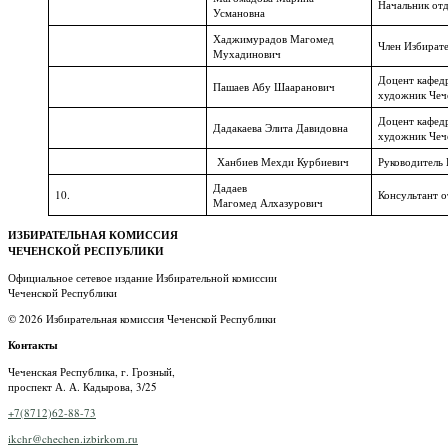
Начальник отд
Усмановна
Хаджимурадов Магомед
Член Избирате
Мухадинович
Доцент кафедр
Пашаев Абу Шааранович
художник Чеч
Доцент кафедр
Дадакаева Элита Давидовна
художник Чеч
Ханбиев Мехди Курбиевич
Руководитель
Дадаев
10.
Консультант о
Магомед Алхазурович
ИЗБИРАТЕЛЬНАЯ КОМИССИЯ
ЧЕЧЕНСКОЙ РЕСПУБЛИКИ
Официальное сетевое издание Избирательной комиссии
Чеченской Республики
© 2026 Избирательная комиссия Чеченской Республики
Контакты
Чеченская Республика, г. Грозный,
проспект А. А. Кадырова, 3/25
+7(8712)62-88-73
ikchr@chechen.izbirkom.ru