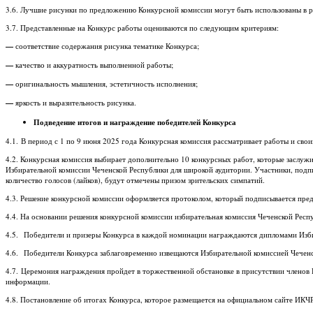
3.6. Лучшие рисунки по предложению Конкурсной комиссии могут быть использованы в р
3.7. Представленные на Конкурс работы оцениваются по следующим критериям:
—
соответствие содержания рисунка тематике Конкурса;
—
качество и аккуратность выполненной работы;
—
оригинальность мышления, эстетичность исполнения;
—
яркость и выразительность рисунка.
Подведение итогов и награждение победителей Конкурса
4.1. В период с 1 по 9 июня 2025 года Конкурсная комиссия рассматривает работы и св
4.2. Конкурсная комиссия выбирает дополнительно 10 конкурсных работ, которые заслуж
Избирательной комиссии Чеченской Республики для широкой аудитории. Участники, подпи
количество голосов (лайков), будут отмечены призом зрительских симпатий.
4.3. Решение конкурсной комиссии оформляется протоколом, который подписывается пред
4.4. На основании решения конкурсной комиссии избирательная комиссия Чеченской Респ
4.5. Победители и призеры Конкурса в каждой номинации награждаются дипломами Изби
4.6. Победители Конкурса заблаговременно извещаются Избирательной комиссией Чеченс
4.7. Церемония награждения пройдет в торжественной обстановке в присутствии членов 
информации.
4.8. Постановление об итогах Конкурса, которое размещается на официальном сайте ИКЧ