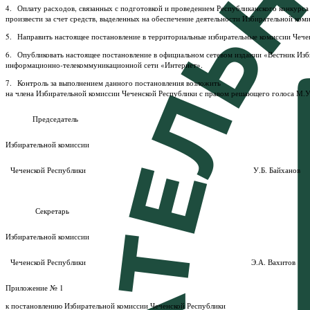
4. Оплату расходов, связанных с подготовкой и проведением Республиканского конкурса
произвести за счет средств, выделенных на обеспечение деятельности Избирательной ком
5. Направить настоящее постановление в территориальные избирательные комиссии Чече
6. Опубликовать настоящее постановление в официальном сетевом издании «Вестник Изби
информационно-телекоммуникационной сети «Интернет».
7. Контроль за выполнением данного постановления возложить
на члена Избирательной комиссии Чеченской Республики с правом решающего голоса М.
Председатель
Избирательной комиссии
Чеченской Республики У.Б. Байханов
Секретарь
Избирательной комиссии
Чеченской Республики Э.А. Вахитов
Приложение № 1
к постановлению Избирательной комиссии Чеченской Республики