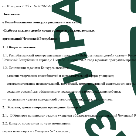
от 10 апреля 2025 г. № 262/69-6
Положение
о Республиканском конкурсе рисунков и плакатов
«Выборы глазами детей» среди учащихся образовательных
организаций Чеченской Республики
1. Общие положения
1.1. Республиканский конкурс рисунков и плакатов «Выборы глазами детей» (далее – Ко
Чеченской Республики в период с 1 мая по 11 июня 2025 года в рамках программы право
1.2. Основными задачами Конкурса являются:
— развитие творческих способностей и интеллектуальной сферы учащихся;
— совершенствование познавательной, творческой, коммуникативной деятельности школьн
— создание условий для эффективного гражданского самоопределения ребенка;
— воспитание чувства гражданской ответственности, долга, патриотизма.
2. Условия, сроки и порядок проведения Конкурса
2.1. В Конкурсе принимают участие учащиеся образовательных организаций Чеченской Р
2.2. Конкурс проводится по трем номинациям:
первая номинация – «Учащиеся 5-7 классов»;