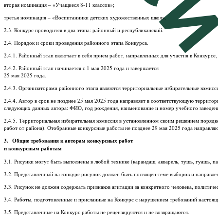
вторая номинация – «Учащиеся 8-11 классов»;
третья номинация – «Воспитанники детских художественных школ».
2.3. Конкурс проводится в два этапа: районный и республиканский.
2.4. Порядок и сроки проведения районного этапа Конкурса.
2.4.1. Районный этап включает в себя прием работ, направленных для участия в Конкурсе,
2.4.2. Районный этап начинается с 1 мая 2025 года и завершается
25 мая 2025 года.
2.4.3. Организаторами районного этапа являются территориальные избирательные комисс
2.4.4. Автор в срок не позднее 25 мая 2025 года направляет в соответствующую террит
следующих данных автора: ФИО, год рождения, наименование и номер учебного заведения
2.4.5. Территориальная избирательная комиссия в установленном своим решением порядке
работ от района). Отобранные конкурсные работы не позднее 29 мая 2025 года направля
3. Общие требования к авторам конкурсных работ
и конкурсным работам
3.1. Рисунки могут быть выполнены в любой технике (карандаш, акварель, тушь, гуашь, па
3.2. Представленный на конкурс рисунок должен быть посвящен теме выборов и направле
3.3. Рисунок не должен содержать признаков агитации за конкретного человека, политич
3.4. Работы, подготовленные и присланные на Конкурс с нарушением требований настоя
3.5. Представленные на Конкурс работы не рецензируются и не возвращаются.