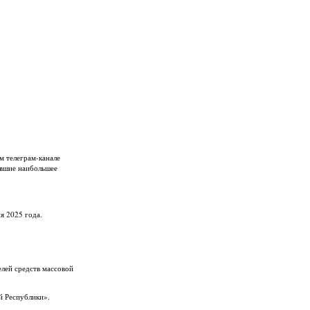
м телеграм-канале
авшие наибольшее
я 2025 года.
елей средств массовой
й Республики».