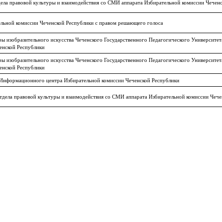
ела правовой культуры и взаимодействия со СМИ аппарата Избирательной комиссии Чечен
льной комиссии Чеченской Республики с правом решающего голоса
ы изобразительного искусства Чеченского Государственного Педагогического Университет
енской Республики
ы изобразительного искусства Чеченского Государственного Педагогического Университет
енской Республики
 Информационного центра Избирательной комиссии Чеченской Республики
тдела правовой культуры и взаимодействия со СМИ аппарата Избирательной комиссии Чече