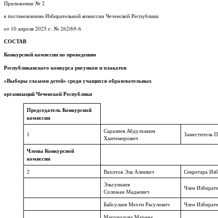
Приложение № 2
к постановлению Избирательной комиссии Чеченской Республики
от 10 апреля 2025 г. № 262/69-6
СОСТАВ
Конкурсной комиссии по проведению
Республиканского конкурса рисунков и плакатов
«Выборы глазами детей» среди учащихся образовательных
организаций Чеченской Республики
Председатель Конкурсной
комиссии
Саралиев Абдулхаким
1
Заместитель П
Хантемирович
Члены
Конкурсной
комиссии
2
Вахитов Эла Алиевич
Секретарь Изб
Эльсункаев
Член Избирате
Солижан Мадаевич
Байсулаев Мехти Расулович
Член Избирате
Магомадова Марина