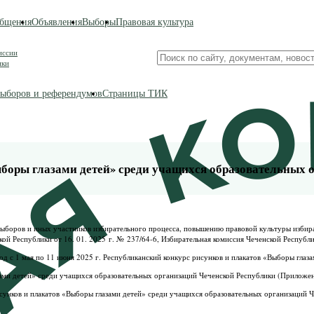
бщения
Объявления
Выборы
Правовая культура
иссии
Поиск
ики
по
сайту
ыборов и референдумов
Страницы ТИК
боры глазами детей» среди учащихся образовательных 
ыборов и иных участников избирательного процесса, повышению правовой культуры избира
 Республики от 16. 01. 2025 г. № 237/64-6, Избирательная комиссия Чеченской Республики п
д с 1 мая по 11 июня 2025 г. Республиканский конкурс рисунков и плакатов «Выборы глаза
ами детей» среди учащихся образовательных организаций Чеченской Республики (Приложе
сунков и плакатов «Выборы глазами детей» среди учащихся образовательных организаций 