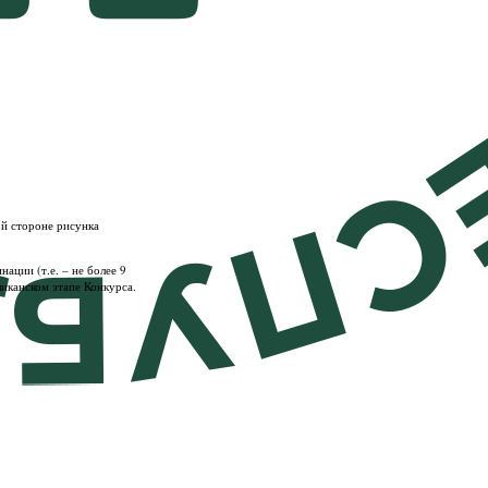
ой стороне рисунка
ации (т.е. – не более 9
иканском этапе Конкурса.