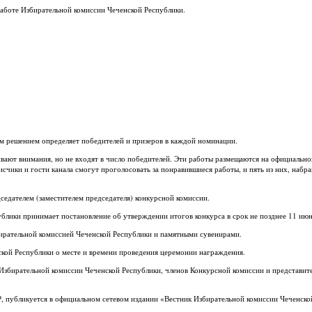
аботе Избирательной комиссии Чеченской Республики.
оим решением определяет победителей и призеров в каждой номинации.
ивают внимания, но не входят в число победителей. Эти работы размещаются на официально
счики и гости канала смогут проголосовать за понравившиеся работы, и пять из них, набр
седателем (заместителем председателя) конкурсной комиссии.
ублики принимает постановление об утверждении итогов конкурса в срок не позднее 11 июн
рательной комиссией Чеченской Республики и памятными сувенирами.
кой Республики о месте и времени проведения церемонии награждения.
Избирательной комиссии Чеченской Республики, членов Конкурсной комиссии и представит
Р, публикуется в официальном сетевом издании «Вестник Избирательной комиссии Чеченско