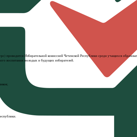
нкурс) проводится Избирательной комиссией Чеченской Республики среди учащихся образов
вого воспитания молодых и будущих избирателей.
иков;
еспублики.