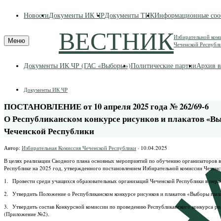
Skip
Новости
Документы ИК ЧР
Документы ТИК
Информационные соо
to
content
ВЕСТНИК
Избирательной ком
Меню
Чеченской Республ
Документы ИК ЧР (ГАС «Выборы»)
Политические партии
Архив в
Документы ИК ЧР
ПОСТАНОВЛЕНИЕ от 10 апреля 2025 года № 262/69-6
О Республиканском конкурсе рисунков и плакатов «Вы
Чеченской Республики
Автор:
Избирательная Комиссия Чеченской Республики
·
10.04.2025
В целях реализации Сводного плана основных мероприятий по обучению организаторов в
Республике на 2025 год, утвержденного постановлением Избирательной комиссии Чеченской
1. Провести среди учащихся образовательных организаций Чеченской Республики в перио
2. Утвердить Положение о Республиканском конкурсе рисунков и плакатов «Выборы глаз
3. Утвердить состав Конкурсной комиссии по проведению Республиканского конкурса ри
(Приложение №2).