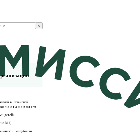
⌕
организаций
телей в Чеченской
 о с т а н о в л я е т:
ми детей».
ние №1).
Чеченской Республики