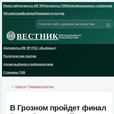
Skip
Новости
Документы ИК ЧР
Документы ТИК
Информационные сообщения
to
content
Объявления
Выборы
Правовая культура
Поиск
⌕
по
сайту
ВЕСТНИК
Избирательной комиссии
Чеченской Республики
Документы ИК ЧР (ГАС «Выборы»)
Политические партии
Архив выборов и референдумов
Страницы ТИК
Новости
/
Правовая культура
В Грозном пройдет финал