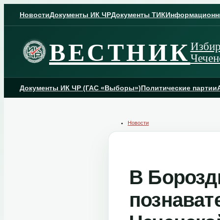
Skip
to
Новости
Документы ИК ЧР
Документы ТИК
Информационн
content
ВЕСТНИК
Избир
Чечен
Документы ИК ЧР (ГАС «Выборы»)
Политические партии
Новости
В Борозд
познават