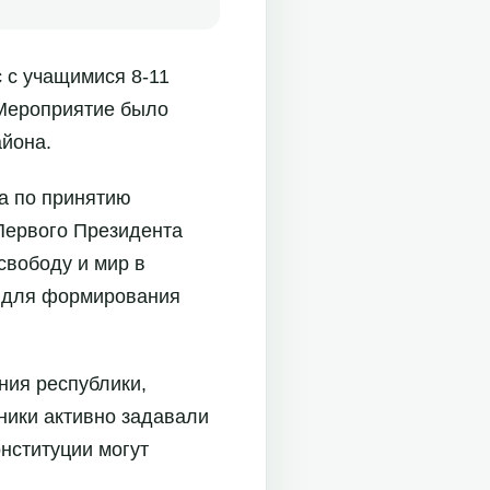
 с учащимися 8-11
 Мероприятие было
айона.
ма по принятию
 Первого Президента
свободу и мир в
й для формирования
ния республики,
ники активно задавали
нституции могут