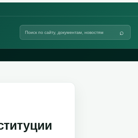
Поиск
⌕
по
сайту
ституции