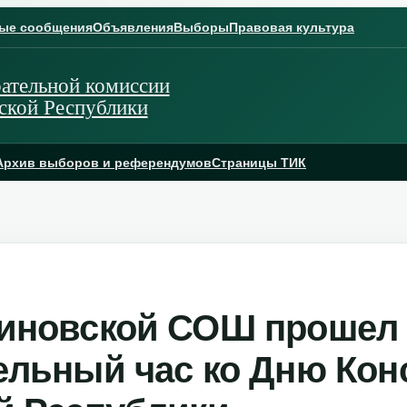
ые сообщения
Объявления
Выборы
Правовая культура
ательной комиссии
ской Республики
Архив выборов и референдумов
Страницы ТИК
иновской СОШ прошел
ельный час ко Дню Кон