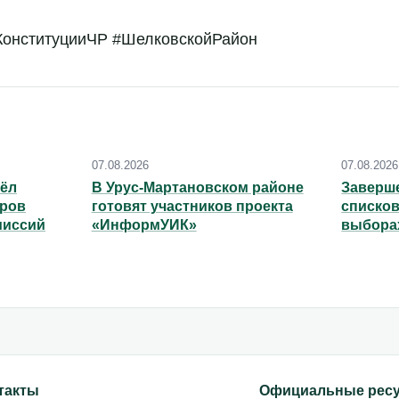
КонституцииЧР #ШелковскойРайон
07.08.2026
07.08.2026
шёл
В Урус-Мартановском районе
Заверше
еров
готовят участников проекта
списков
миссий
«ИнформУИК»
выбора
Парлам
такты
Официальные рес