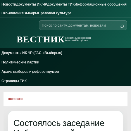
Новости
Документы ИК ЧР
Документы ТИК
Информационные сообщения
Skip to content
Объявления
Выборы
Правовая культура
Поиск
⌕
по
сайту
ВЕСТНИК
Избирательной комиссии
Чеченской Республики
Документы ИК ЧР (ГАС «Выборы»)
Политические партии
Архив выборов и референдумов
Страницы ТИК
НОВОСТИ
Состоялось заседание