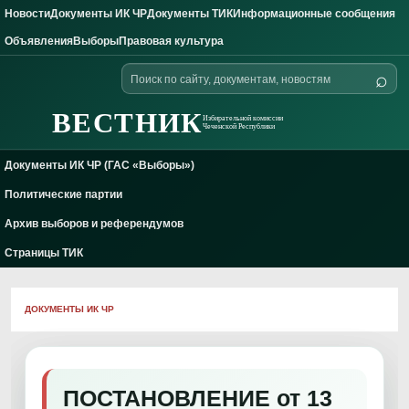
Новости
Документы ИК ЧР
Документы ТИК
Информационные сообщения
Skip to content
Объявления
Выборы
Правовая культура
Поиск
⌕
по
сайту
ВЕСТНИК
Избирательной комиссии
Чеченской Республики
Документы ИК ЧР (ГАС «Выборы»)
Политические партии
Архив выборов и референдумов
Страницы ТИК
ДОКУМЕНТЫ ИК ЧР
ПОСТАНОВЛЕНИЕ от 13