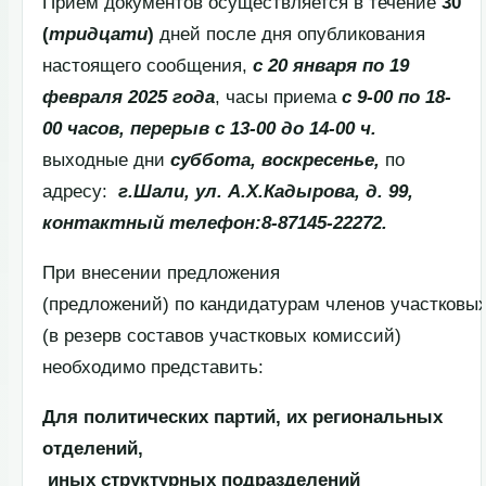
Прием документов осуществляется в течение
30
(
тридцати
)
дней после дня опубликования
настоящего сообщения,
с
20 января по 19
февраля
202
5
года
, часы приема
с 9-00 по 18-
00 часов
,
перерыв с 13-00 до 14-00 ч.
выходные дни
суббота, воскресенье
,
по
адресу:
г
.
Ш
али
,
ул
.
А
.
Х.
К
адырова
,
д
.
99,
контактный телефон:
8-87145-22272
.
При внесении предложения
(предложений) по кандидатурам членов участковы
(в резерв составов участковых комиссий)
необходимо представить:
Для политических партий, их региональных
отделений,
иных структурных подразделений