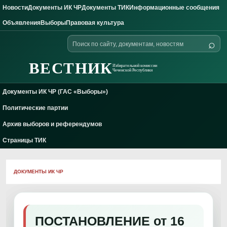
Новости
Документы ИК ЧР
Документы ТИК
Информационные сообщения
Skip to content
Объявления
Выборы
Правовая культура
Поиск
⌕
по
сайту
ВЕСТНИК
Избирательной комиссии
Чеченской Республики
Документы ИК ЧР (ГАС «Выборы»)
Политические партии
Архив выборов и референдумов
Страницы ТИК
ДОКУМЕНТЫ ИК ЧР
ПОСТАНОВЛЕНИЕ от 16