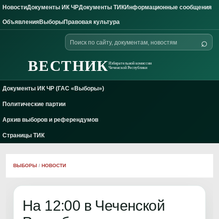
Новости
Документы ИК ЧР
Документы ТИК
Информационные сообщения
Skip to content
Объявления
Выборы
Правовая культура
Поиск
⌕
по
сайту
ВЕСТНИК
Избирательной комиссии
Чеченской Республики
Документы ИК ЧР (ГАС «Выборы»)
Политические партии
Архив выборов и референдумов
Страницы ТИК
ВЫБОРЫ
/
НОВОСТИ
На 12:00 в Чеченской