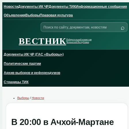
Skip
Новости
Документы ИК ЧР
Документы ТИК
Информационные сообщения
to
content
Объявления
Выборы
Правовая культура
Поиск
⌕
по
сайту
ВЕСТНИК
Избирательной комиссии
Чеченской Республики
Документы ИК ЧР (ГАС «Выборы»)
Политические партии
Архив выборов и референдумов
Страницы ТИК
Выборы
/
Новости
В 20:00 в Ачхой-Мартане