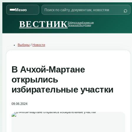
Skip
Поиск
to
⌕
Меню
по
content
сайту
ВЕСТНИК
Избирательной комиссии
Чеченской Республики
Выборы
/
Новости
В Ачхой-Мартане
открылись
избирательные участки
09.06.2024