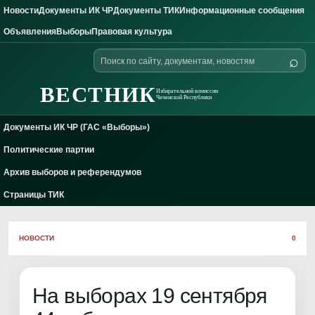
Новости
Документы ИК ЧР
Документы ТИК
Информационные сообщения
Skip to content
Объявления
Выборы
Правовая культура
Поиск
⌕
по
сайту
ВЕСТНИК
Избирательной комиссии
Чеченской Республики
Документы ИК ЧР (ГАС «Выборы»)
Политические партии
Архив выборов и референдумов
Страницы ТИК
НОВОСТИ
0
На выборах 19 сентября