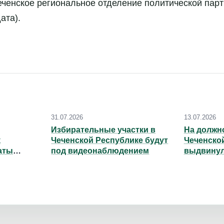
Чеченское региональное отделение политической пар
ата).
31.07.2026
13.07.2026
Избирательные участки в
На должн
к
Чеченской Республике будут
Чеченско
аты
под видеонаблюдением
выдвинул
того