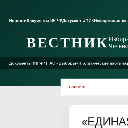
Skip to content
Новости
Документы ИК ЧР
Документы ТИК
Информационны
ВЕСТНИК
Избира
Чеченс
Документы ИК ЧР (ГАС «Выборы»)
Политические партии
А
НОВОСТИ
«ЕДИНАЯ