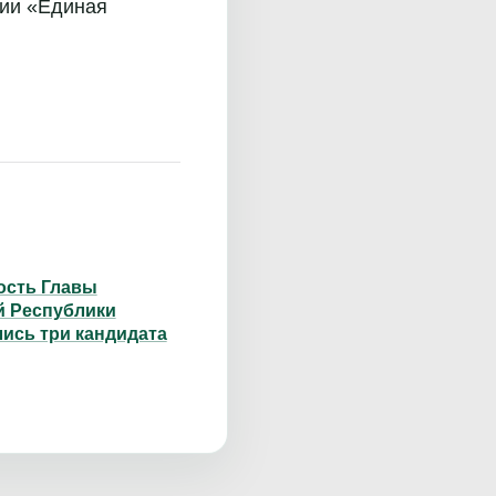
тии «Единая
ость Главы
й Республики
ись три кандидата