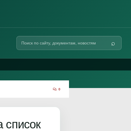
Поиск
⌕
по
сайту
0
 список