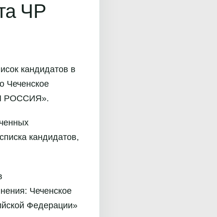
та ЧР
исок кандидатов в
о Чеченское
АЯ РОССИЯ».
оченных
списка кандидатов,
в
нения: Чеченское
сийской Федерации»