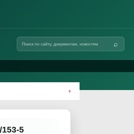
Поиск
⌕
по
сайту
0
153-5