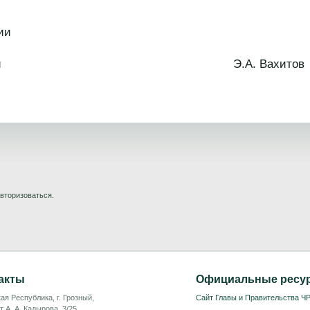
ии
 Республики Э.А. Вахитов
вторизоваться
.
акты
Официальные ресу
ая Республика, г. Грозный,
Сайт Главы и Правительства Ч
т А. А. Кадырова, 3/25