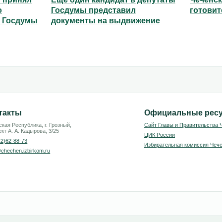
о
Госдумы представил
готовит
ы Госдумы
документы на выдвижение
такты
Официальные рес
кая Республика, г. Грозный,
Сайт Главы и Правительства 
кт А. А. Кадырова, 3/25
ЦИК России
12)62-88-73
Избирательная комиссия Чече
chechen.izbirkom.ru