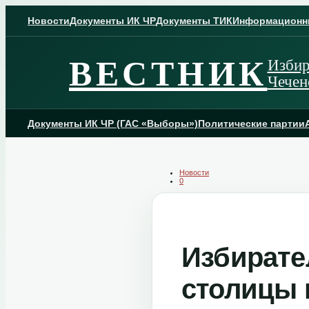
Skip
to
Новости
Документы ИК ЧР
Документы ТИК
Информационн
content
ВЕСТНИК
Избир
Чечен
Документы ИК ЧР (ГАС «Выборы»)
Политические партии
Новости
0
Избирате
столицы 