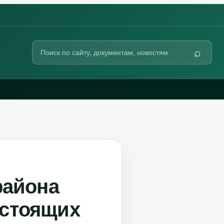
Поиск
⌕
по
сайту
района
дстоящих