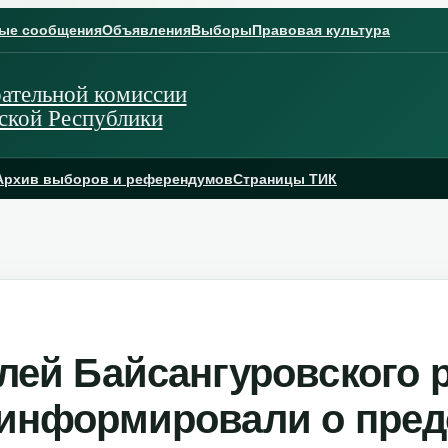
ые сообщения
Объявления
Выборы
Правовая культура
ательной комиссии
ской Республики
Архив выборов и референдумов
Страницы ТИК
лей Байсангуровского 
информировали о пре