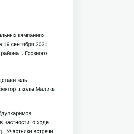
ельных кампаниях
а 19 сентября 2021
района г. Грозного
дставитель
иректор школы Малика
Абдулкаримов
 частности, о ходе
д. Участники встречи