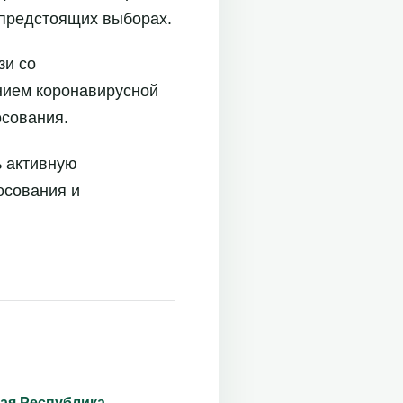
 предстоящих выборах.
зи со
нием коронавирусной
осования.
ь активную
осования и
ая Республика