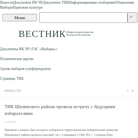
Новости
Документы ИК ЧР
Документы ТИК
Информационные сообщения
Объявления
Выборы
Правовая культура
Skip to content
Поиск
⌕
Меню
по
сайту
ВЕСТНИК
Избирательной комиссии
Чеченской Республики
Документы ИК ЧР (ГАС «Выборы»)
Политические партии
Архив выборов и референдумов
Страницы ТИК
НОВОСТИ
0
ТИК Шалинского района провела встречу с будущими
избирателями
31.05.2021
Накануне в рамках Дня молодого избирателя территориальная избирательная комиссия
Шалинского района провела классный час с учащимися СОШ №2 с. Сержень-Юрт.