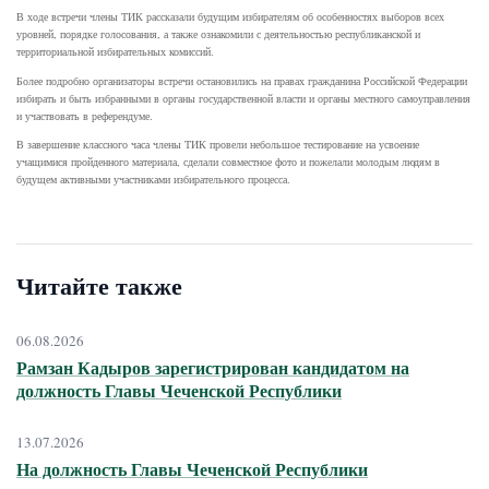
В ходе встречи члены ТИК рассказали будущим избирателям об особенностях выборов всех
уровней, порядке голосования, а также ознакомили с деятельностью республиканской и
территориальной избирательных комиссий.
Более подробно организаторы встречи остановились на правах гражданина Российской Федерации
избирать и быть избранными в органы государственной власти и органы местного самоуправления
и участвовать в референдуме.
В завершение классного часа члены ТИК провели небольшое тестирование на усвоение
учащимися пройденного материала, сделали совместное фото и пожелали молодым людям в
будущем активными участниками избирательного процесса.
Читайте также
06.08.2026
Рамзан Кадыров зарегистрирован кандидатом на
должность Главы Чеченской Республики
13.07.2026
На должность Главы Чеченской Республики