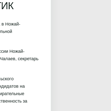
ТИК
 в Ножай-
альной
ссии Ножай-
Чалаев, секретарь
ьского
ндидатов на
бирательные
ственность за