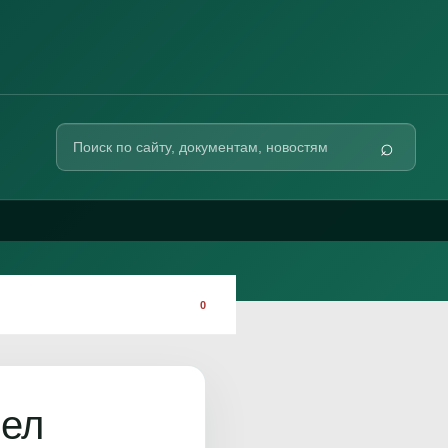
Поиск
⌕
по
сайту
0
шел