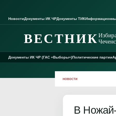
Skip to content
Новости
Документы ИК ЧР
Документы ТИК
Информационны
ВЕСТНИК
Избира
Чеченс
Документы ИК ЧР (ГАС «Выборы»)
Политические партии
А
НОВОСТИ
В Ножай