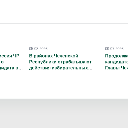
05.08.2026
09.07.2026
иссия ЧР
В районах Чеченской
Продолжа
 о
Республики отрабатывают
кандидат
дидата в
действия избирательных
Главы Че
РФ Адама
комиссий при нештатных
ситуациях