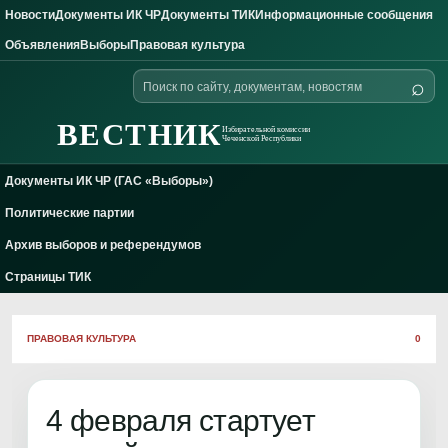
Новости
Документы ИК ЧР
Документы ТИК
Информационные сообщения
Skip to content
Объявления
Выборы
Правовая культура
Поиск
⌕
по
сайту
ВЕСТНИК
Избирательной комиссии
Чеченской Республики
Документы ИК ЧР (ГАС «Выборы»)
Политические партии
Архив выборов и референдумов
Страницы ТИК
ПРАВОВАЯ КУЛЬТУРА
0
4 февраля стартует