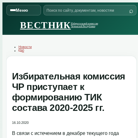
Skip
Поиск
to
⌕
Меню
по
content
сайту
ВЕСТНИК
Избирательной комиссии
Чеченской Республики
Новости
0
Избирательная комиссия
ЧР приступает к
формированию ТИК
состава 2020-2025 гг.
16.10.2020
В связи с истечением в декабре текущего года