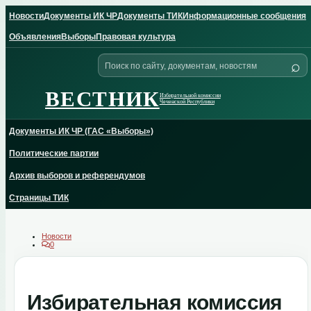
Skip
Новости
Документы ИК ЧР
Документы ТИК
Информационные сообщения
to
content
Объявления
Выборы
Правовая культура
Поиск
⌕
по
сайту
ВЕСТНИК
Избирательной комиссии
Чеченской Республики
Документы ИК ЧР (ГАС «Выборы»)
Политические партии
Архив выборов и референдумов
Страницы ТИК
Новости
0
Избирательная комиссия